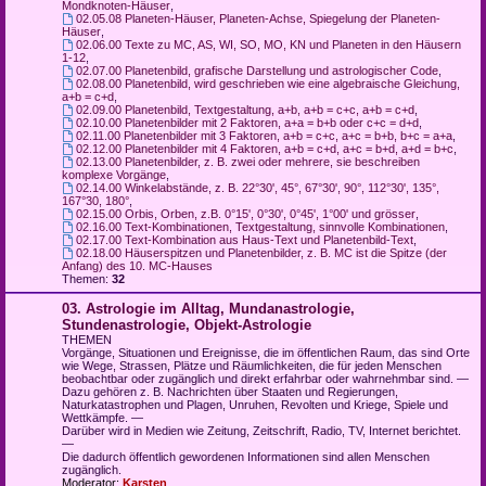
Mondknoten-Häuser
,
02.05.08 Planeten-Häuser, Planeten-Achse, Spiegelung der Planeten-
Häuser
,
02.06.00 Texte zu MC, AS, WI, SO, MO, KN und Planeten in den Häusern
1-12
,
02.07.00 Planetenbild, grafische Darstellung und astrologischer Code
,
02.08.00 Planetenbild, wird geschrieben wie eine algebraische Gleichung,
a+b = c+d
,
02.09.00 Planetenbild, Textgestaltung, a+b, a+b = c+c, a+b = c+d
,
02.10.00 Planetenbilder mit 2 Faktoren, a+a = b+b oder c+c = d+d
,
02.11.00 Planetenbilder mit 3 Faktoren, a+b = c+c, a+c = b+b, b+c = a+a
,
02.12.00 Planetenbilder mit 4 Faktoren, a+b = c+d, a+c = b+d, a+d = b+c
,
02.13.00 Planetenbilder, z. B. zwei oder mehrere, sie beschreiben
komplexe Vorgänge
,
02.14.00 Winkelabstände, z. B. 22°30', 45°, 67°30', 90°, 112°30', 135°,
167°30, 180°
,
02.15.00 Orbis, Orben, z.B. 0°15', 0°30', 0°45', 1°00' und grösser
,
02.16.00 Text-Kombinationen, Textgestaltung, sinnvolle Kombinationen
,
02.17.00 Text-Kombination aus Haus-Text und Planetenbild-Text
,
02.18.00 Häuserspitzen und Planetenbilder, z. B. MC ist die Spitze (der
Anfang) des 10. MC-Hauses
Themen:
32
03. Astrologie im Alltag, Mundanastrologie,
Stundenastrologie, Objekt-Astrologie
THEMEN
Vorgänge, Situationen und Ereignisse, die im öffentlichen Raum, das sind Orte
wie Wege, Strassen, Plätze und Räumlichkeiten, die für jeden Menschen
beobachtbar oder zugänglich und direkt erfahrbar oder wahrnehmbar sind. —
Dazu gehören z. B. Nachrichten über Staaten und Regierungen,
Naturkatastrophen und Plagen, Unruhen, Revolten und Kriege, Spiele und
Wettkämpfe. —
Darüber wird in Medien wie Zeitung, Zeitschrift, Radio, TV, Internet berichtet.
—
Die dadurch öffentlich gewordenen Informationen sind allen Menschen
zugänglich.
Moderator:
Karsten