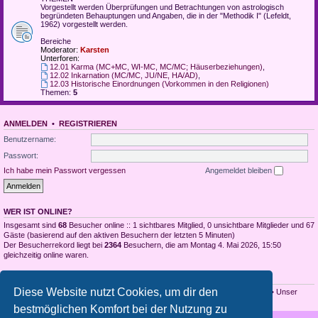
Vorgestellt werden Überprüfungen und Betrachtungen von astrologisch
begründeten Behauptungen und Angaben, die in der "Methodik I" (Lefeldt,
1962) vorgestellt werden.
Bereiche
Moderator:
Karsten
Unterforen:
12.01 Karma (MC+MC, WI-MC, MC/MC; Häuserbeziehungen)
,
12.02 Inkarnation (MC/MC, JU/NE, HA/AD)
,
12.03 Historische Einordnungen (Vorkommen in den Religionen)
Themen:
5
ANMELDEN
•
REGISTRIEREN
Benutzername:
Passwort:
Ich habe mein Passwort vergessen
Angemeldet bleiben
WER IST ONLINE?
Insgesamt sind
68
Besucher online :: 1 sichtbares Mitglied, 0 unsichtbare Mitglieder und 67
Gäste (basierend auf den aktiven Besuchern der letzten 5 Minuten)
Der Besucherrekord liegt bei
2364
Besuchern, die am Montag 4. Mai 2026, 15:50
gleichzeitig online waren.
STATISTIK
Diese Website nutzt Cookies, um dir den
Beiträge insgesamt
3990
• Themen insgesamt
1929
• Mitglieder insgesamt
53
• Unser
neuestes Mitglied:
Danielgew
bestmöglichen Komfort bei der Nutzung zu