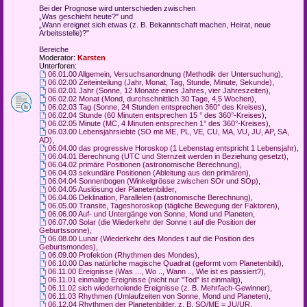
Bei der Prognose wird unterschieden zwischen
„Was geschieht heute?" und
„Wann ereignet sich etwas (z. B. Bekanntschaft machen, Heirat, neue
Arbeitsstelle)?"
Bereiche
Moderator:
Karsten
Unterforen:
06.01.00 Allgemein, Versuchsanordnung (Methodik der Untersuchung)
,
06.02.00 Zeiteinteilung (Jahr, Monat, Tag, Stunde, Minute, Sekunde)
,
06.02.01 Jahr (Sonne, 12 Monate eines Jahres, vier Jahreszeiten)
,
06.02.02 Monat (Mond, durchschnittlich 30 Tage, 4,5 Wochen)
,
06.02.03 Tag (Sonne, 24 Stunden entsprechen 360° des Kreises)
,
06.02.04 Stunde (60 Minuten entsprechen 15 ° des 360°-Kreises)
,
06.02.05 Minute (MC, 4 Minuten entsprechen 1° des 360°-Kreises)
,
06.03.00 Lebensjahrsiebte (SO mit ME, PL, VE, CU, MA, VU, JU, AP, SA,
AD)
,
06.04.00 das progressive Horoskop (1 Lebenstag entspricht 1 Lebensjahr)
,
06.04.01 Berechnung (UTC und Sternzeit werden in Beziehung gesetzt)
,
06.04.02 primäre Positionen (astronomische Berechnung)
,
06.04.03 sekundäre Positionen (Ableitung aus den primären)
,
06.04.04 Sonnenbogen (Winkelgrösse zwischen SOr und SOp)
,
06.04.05 Auslösung der Planetenbilder
,
06.04.06 Deklination, Parallelen (astronomische Berechnung)
,
06.05.00 Transite, Tageshoroskop (tägliche Bewegung der Faktoren)
,
06.06.00 Auf- und Untergänge von Sonne, Mond und Planeten
,
06.07.00 Solar (die Wiederkehr der Sonne t auf die Position der
Geburtssonne)
,
06.08.00 Lunar (Wiederkehr des Mondes t auf die Position des
Geburtsmondes)
,
06.09.00 Profektion (Rhythmen des Mondes)
,
06.10.00 Das natürliche magische Quadrat (geformt vom Planetenbild)
,
06.11.00 Ereignisse (Was ..., Wo .., Wann .., Wie ist es passiert?)
,
06.11.01 einmalige Ereignisse (nicht nur "Tod" ist einmalig)
,
06.11.02 sich wiederholende Ereignisse (z. B. Mehrfach-Gewinner)
,
06.11.03 Rhythmen (Umlaufzeiten von Sonne, Mond und Planeten)
,
06.12.04 Rhythmen der Planetenbilder, z. B. SO/ME = JU/UR
,