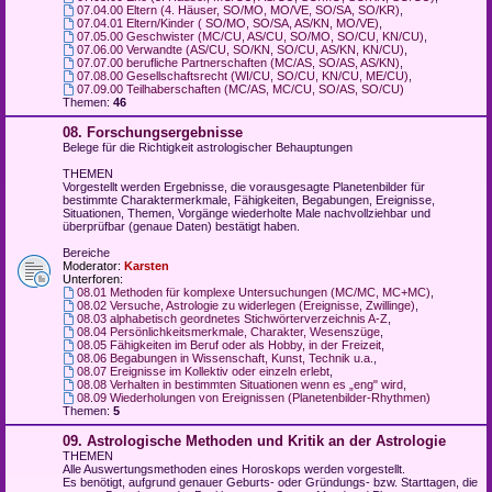
07.04.00 Eltern (4. Häuser, SO/MO, MO/VE, SO/SA, SO/KR)
,
07.04.01 Eltern/Kinder ( SO/MO, SO/SA, AS/KN, MO/VE)
,
07.05.00 Geschwister (MC/CU, AS/CU, SO/MO, SO/CU, KN/CU)
,
07.06.00 Verwandte (AS/CU, SO/KN, SO/CU, AS/KN, KN/CU)
,
07.07.00 berufliche Partnerschaften (MC/AS, SO/AS, AS/KN)
,
07.08.00 Gesellschaftsrecht (WI/CU, SO/CU, KN/CU, ME/CU)
,
07.09.00 Teilhaberschaften (MC/AS, MC/CU, SO/AS, SO/CU)
Themen:
46
08. Forschungsergebnisse
Belege für die Richtigkeit astrologischer Behauptungen
THEMEN
Vorgestellt werden Ergebnisse, die vorausgesagte Planetenbilder für
bestimmte Charaktermerkmale, Fähigkeiten, Begabungen, Ereignisse,
Situationen, Themen, Vorgänge wiederholte Male nachvollziehbar und
überprüfbar (genaue Daten) bestätigt haben.
Bereiche
Moderator:
Karsten
Unterforen:
08.01 Methoden für komplexe Untersuchungen (MC/MC, MC+MC)
,
08.02 Versuche, Astrologie zu widerlegen (Ereignisse, Zwillinge)
,
08.03 alphabetisch geordnetes Stichwörterverzeichnis A-Z
,
08.04 Persönlichkeitsmerkmale, Charakter, Wesenszüge
,
08.05 Fähigkeiten im Beruf oder als Hobby, in der Freizeit
,
08.06 Begabungen in Wissenschaft, Kunst, Technik u.a.
,
08.07 Ereignisse im Kollektiv oder einzeln erlebt
,
08.08 Verhalten in bestimmten Situationen wenn es „eng" wird
,
08.09 Wiederholungen von Ereignissen (Planetenbilder-Rhythmen)
Themen:
5
09. Astrologische Methoden und Kritik an der Astrologie
THEMEN
Alle Auswertungsmethoden eines Horoskops werden vorgestellt.
Es benötigt, aufgrund genauer Geburts- oder Gründungs- bzw. Starttagen, die