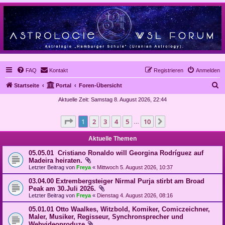
FAQ
Kontakt
Registrieren
Anmelden
S
Startseite
Portal
Foren-Übersicht
u
Aktuelle Zeit: Samstag 8. August 2026, 22:44
c
Seite
1
von
10
1
2
3
4
5
10
Nächste
h
…
e
Aktuelle Themen
05.05.01 Cristiano Ronaldo will Georgina Rodríguez auf
Madeira heiraten.
Letzter Beitrag von
Freya
«
Mittwoch 5. August 2026, 10:37
03.04.00 Extrembergsteiger Nirmal Purja stirbt am Broad
Peak am 30.Juli 2026.
Letzter Beitrag von
Freya
«
Dienstag 4. August 2026, 08:16
05.01.01 Otto Waalkes, Witzbold, Komiker, Comiczeichner,
Maler, Musiker, Regisseur, Synchronsprecher und
Webvideoproduze