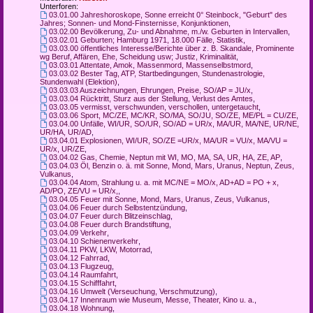
Unterforen:
03.01.00 Jahreshoroskope, Sonne erreicht 0° Steinbock, "Geburt" des
Jahres; Sonnen- und Mond-Finsternisse, Konjunktionen
,
03.02.00 Bevölkerung, Zu- und Abnahme, m./w. Geburten in Intervallen
,
03.02.01 Geburten; Hamburg 1971, 18.000 Fälle, Statistik
,
03.03.00 öffentliches Interesse/Berichte über z. B. Skandale, Prominente
wg Beruf, Affären, Ehe, Scheidung usw; Justiz, Kriminalität
,
03.03.01 Attentate, Amok, Massenmord, Massenselbstmord
,
03.03.02 Bester Tag, ATP, Startbedingungen, Stundenastrologie,
Stundenwahl (Elektion)
,
03.03.03 Auszeichnungen, Ehrungen, Preise, SO/AP = JU/x
,
03.03.04 Rücktritt, Sturz aus der Stellung, Verlust des Amtes
,
03.03.05 vermisst, verschwunden, verschollen, untergetaucht
,
03.03.06 Sport, MC/ZE, MC/KR, SO/MA, SO/JU, SO/ZE, ME/PL = CU/ZE
,
03.04.00 Unfälle, WI/UR, SO/UR, SO/AD = UR/x, MA/UR, MA/NE, UR/NE,
UR/HA, UR/AD
,
03.04.01 Explosionen, WI/UR, SO/ZE =UR/x, MA/UR = VU/x, MA/VU =
UR/x, UR/ZE
,
03.04.02 Gas, Chemie, Neptun mit WI, MO, MA, SA, UR, HA, ZE, AP
,
03.04.03 Öl, Benzin o. ä. mit Sonne, Mond, Mars, Uranus, Neptun, Zeus,
Vulkanus
,
03.04.04 Atom, Strahlung u. a. mit MC/NE = MO/x, AD+AD = PO + x,
AD/PO, ZE/VU = UR/x,
,
03.04.05 Feuer mit Sonne, Mond, Mars, Uranus, Zeus, Vulkanus
,
03.04.06 Feuer durch Selbstentzündung
,
03.04.07 Feuer durch Blitzeinschlag
,
03.04.08 Feuer durch Brandstiftung
,
03.04.09 Verkehr
,
03.04.10 Schienenverkehr
,
03.04.11 PKW, LKW, Motorrad
,
03.04.12 Fahrrad
,
03.04.13 Flugzeug
,
03.04.14 Raumfahrt
,
03.04.15 Schifffahrt
,
03.04.16 Umwelt (Verseuchung, Verschmutzung)
,
03.04.17 Innenraum wie Museum, Messe, Theater, Kino u. a.
,
03.04.18 Wohnung
,