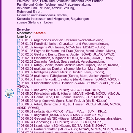
Privates: Liebe, Erotik und Sexualität, Innenbild vom Partner,
Famillie und Kinder, Wohnen und Freizeitgestaltung,
Bekannte und Freunde, soziale Stellung,
Ruhm und Ehren,
Finanzen und Vermögenszuwachs,
Kulturelle Interessen und Neigungen, Begabungen,
soziale Stellung im Leben
Bereiche
Moderator:
Karsten
Unterforen:
05.01.00 Allgemeines über die Persönlichkeitsentwicklung
,
05.01.01 Persönlichkeits-, Charakter- und Wesensmerkmale
,
05.01.02 Anlagen (MC-Häuser, MC-Achse, MC/MC = AS/x)
,
05.01.03 Psyche für Mann und Frau (Sonne, Mond, Venus, Mars)
,
05.02.00 Geld und Besitz (Sonne, Jupiter, SO/AD, JU/AP, AP/AD)
,
05.02.01 Einnahmen, Ausgaben (SO/JU, MO/JU, JU/AP, JU/AD)
,
05.02.02 Zuwachs, Verlust, Sparsamkeit, Verschwendung
,
05.03.00 Alltag (Sonne, Mond, Merkur, Mars, Jupiter, Saturn, Kronos)
,
05.03.01 praktisches Denken (Sonne, Merkur, Mars, Jupiter)
,
05.03.02 Intelligenz (Mond, Merkur, Jupiter, Zeus, Kronos)
,
05.03.03 praktische Fähigkeiten (Sonne, Mars, Jupiter, Apollon)
,
05.04.00 Heim, Herkunft, Erziehung (die 4. Häuser; SO/MO, AS/CU)
,
05.04.01 Kinderstube (die 4. Häuser; SO/MO, SO/ME, SO/PL, MC/CU,
AS/CU)
,
05.04.02 das Alter (die 4. Häuser; SO/SA, SO/AD, KR/x)
,
05.05.00 Privatleben (die 5. Häuser; MC/VE, AS/VE, MC/CU, AS/CU)
,
05.05.01 Heirat, Liebe, Ehe, Familie, Kinder (5. Hä; MC/VE ...)
,
05.05.02 Vergnügen wie Sport, Spiel, Freizeit (die 5. Häuser)
,
05.06.00 Arbeit, Beruf (die 3., 6., 10. Häuser; MC/AS, MC/MA, MC/KR,
AS/KR, SO/AS)
,
05.06.01 selbständig (MC/KR = AS/x = MA/x = JU/x = KR/x)
,
05.06.02 angestellt (AS/KR = AS/x = MA/x = JU/x = KR/x)
,
05.06.03 Gesundheit (SO-Häuser; MC/MC = SO/x; Lebensjahrsiebte)
,
05.06.04 Genesung (SO-Häuser; SO/VE, SO/JU, SO/PL)
,
05.06.05 Krankheiten (SO-Häuser; SO/SA, SO/NE, SO/HA)
,
05.07.00 Partnerschaften (MC/x = AS/x; MC/AS, MC/KN, SO/KN, KN/ME)
,
05.07.01 Vergleichende Astrologie (Horoskope nebeneinander)
,