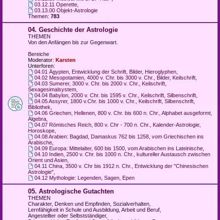
03.12.11 Operette
,
03.13.00 Objekt-Astrologie
Themen:
783
04. Geschichte der Astrologie
THEMEN
Von den Anfängen bis zur Gegenwart.
Bereiche
Moderator:
Karsten
Unterforen:
04.01 Ägypten, Entwicklung der Schrift, Bilder, Hieroglyphen
,
04.02 Mesopotamien, 4000 v. Chr. bis 3000 v. Chr., Bilder, Keilschrift
,
04.03 Sumerer, 3000 v. Chr. bis 2000 v. Chr., Keilschrift,
Sexagesimalsystem
,
04.04 Babylon, 2000 v. Chr. bis 1595 v. Chr., Keilschrift, Silbenschrift
,
04.05 Assyrer, 1800 v.Chr. bis 1000 v. Chr., Keilschrift, Silbenschrift,
Bibliothek
,
04.06 Griechen, Hellenen, 800 v. Chr. bis 600 n. Chr., Alphabet ausgeformt,
Algebra
,
04.07 Römisches Reich, 800 v. Chr - 700 n. Chr., Kalender-Astrologie,
Horoskope
,
04.08 Arabien: Bagdad, Damaskus 762 bis 1258, vom Griechischen ins
Arabische
,
04.09 Europa: Mittelalter, 600 bis 1500, vom Arabischen ins Lateinische
,
04.10 Indien, 2500 v. Chr. bis 1000 n. Chr., kultureller Austausch zwischen
Orient und Asien
,
04.11 China, 3500 v. Chr bis 1912 n. Chr., Entwicklung der "Chinesischen
Astrologie"
,
04.12 Mythologie: Legenden, Sagen, Epen
05. Astrologische Gutachten
THEMEN
Charakter, Denken und Empfinden, Sozialverhalten,
Lernfähigkeit in Schule und Ausbildung, Arbeit und Beruf,
Angestellter oder Selbstständiger,