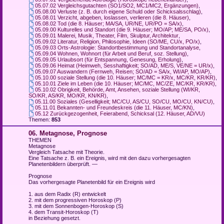
05.07.02 Vergleichsgutachten (SO1/SO2, MC1/MC2, Ergänzungen)
,
05.08.00 Verluste (z. B. durch eigene Schuld oder Schicksalsschlag)
,
05.08.01 Verzicht, abgeben, loslassen, verlieren (die 8. Häuser)
,
05.08.02 Tod (die 8. Häuser; MA/SA, UR/NE, UR/PO = SA/x)
,
05.09.00 Kulturelles und Standort (die 9. Häuser; MO/AP; ME/SA, PO/x)
,
05.09.01 Malerei, Musik, Theater, Film, Skulptur, Architektur
,
05.09.02 Literatur, Religion, Philosophie, Ideen (SO/ME, CU/x, PO/x)
,
05.09.03 Orts-Astrologie: Standortbestimmung und Standortanalyse
,
05.09.04 Wohnen, Wohnort (für Arbeit und Beruf, soz. Stellung)
,
05.09.05 Urlaubsort (für Entspannung, Genesung, Erholung)
,
05.09.06 Heimat (Heimweh, Sesshaftigkeit; SO/AD, ME/S, VE/NE = UR/x)
,
05.09.07 Auswandern (Fernweh, Reisen; SO/AD = SA/x, WI/AP, MO/AP)
,
05.10.00 soziale Stellung (die 10. Häuser; MC/MC = KR/x, MC/KR, KR/KR)
,
05.10.01 Ziele im Leben (die 10. Häuser; MC/MC, MC/ZE, MC/KR, KR/KR)
,
05.10.02 Obrigkeit, Behörde, Amt, Ansehen, soziale Stellung (WI/KR,
SO/KR, AS/KR, MO/KR, KN/KR)
,
05.11.00 Soziales (Geselligkeit; MC/CU, AS/CU, SO/CU, MO/CU, KN/CU)
,
05.11.01 Bekannten- und Freundeskreis (die 11. Häuser, MC/KN)
,
05.12 Zurückgezogenheit, Feierabend, Schicksal (12. Häuser, AD/VU)
Themen:
853
06. Metagnose, Prognose
THEMEN
Metagnose
Vergleich Tatsache mit Theorie.
Eine Tatsache z. B. ein Ereignis, wird mit den dazu vorhergesagten
Planetenbildern überprüft. —
Prognose
Das vorhergesagte Planetenbild für ein Ereignis wird
1. aus dem Radix (R) entwickelt
2. mit dem progressiven Horoskop (P)
3. mit dem Sonnenbogen-Horoskop (S)
4. dem Transit-Horoskop (T)
in Beziehung gesetzt.