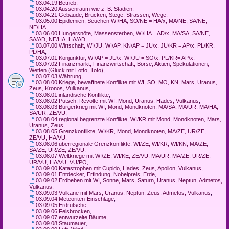
03.04.19 Betrieb
,
03.04.20 Aussenraum wie z. B. Stadien
,
03.04.21 Gebäude, Brücken, Stege, Strassen, Wege
,
03.05.00 Epidemien, Seuchen WI/HA, SO/NE = HA/x, MA/NE, SA/NE,
NE/HA
,
03.06.00 Hungersnöte, Massensterben, WI/HA = AD/x, MA/SA, SA/NE,
SA/AD, NE/HA, HA/AD
,
03.07.00 Wirtschaft, WI/JU, WI/AP, KN/AP = JU/x, JU/KR = AP/x, PL/KR,
PL/HA
,
03.07.01 Konjunktur, WI/AP = JU/x, WI/JU = SO/x, PL/KR= AP/x
,
03.07.02 Finanzmarkt, Finanzwirtschaft, Börse, Aktien, Spekulationen,
Wetten (Glück mit Lotto, Toto)
,
03.07.03 Währung
,
03.08.00 Kriege, bewaffnete Konflikte mit WI, SO, MO, KN, Mars, Uranus,
Zeus, Kronos, Vulkanus
,
03.08.01 inländische Konflikte
,
03.08.02 Putsch, Revolte mit WI, Mond, Uranus, Hades, Vulkanus
,
03.08.03 Bürgerkrieg mit WI, Mond, Mondknoten, MA/SA, MA/UR, MA/HA,
SA/UR, ZE/VU
,
03.08.04 regional begrenzte Konflikte, WI/KR mit Mond, Mondknoten, Mars,
Uranus, Zeus
,
03.08.05 Grenzkonflikte, WI/KR, Mond, Mondknoten, MA/ZE, UR/ZE,
ZE/VU, HA/VU
,
03.08.06 überregionale Grenzkonflikte, WI/ZE, WI/KR, WI/KN, MA/ZE,
SA/ZE, UR/ZE, ZE/VU
,
03.08.07 Weltkriege mit WI/ZE, WI/KE, ZE/VU, MA/UR, MA/ZE, UR/ZE,
UR/VU, HA/VU, VU/PO
,
03.09.00 Katastrophen mit Cupido, Hades, Zeus, Apollon, Vulkanus
,
03.09.01 Entdecker, Erfindung, Nobelpreis, Erde
,
03.09.02 Erdbeben mit WI, Sonne, Mars, Saturn, Uranus, Neptun, Admetos,
Vulkanus
,
03.09.03 Vulkane mit Mars, Uranus, Neptun, Zeus, Admetos, Vulkanus
,
03.09.04 Meteoriten-Einschläge
,
03.09.05 Erdrutsche
,
03.09.06 Felsbrocken
,
03.09.07 entwurzelte Bäume
,
03.09.08 Staumauer
,