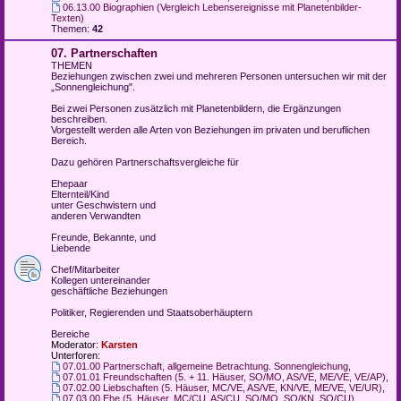
06.13.00 Biographien (Vergleich Lebensereignisse mit Planetenbilder-
Texten)
Themen:
42
07. Partnerschaften
THEMEN
Beziehungen zwischen zwei und mehreren Personen untersuchen wir mit der
„Sonnengleichung".
Bei zwei Personen zusätzlich mit Planetenbildern, die Ergänzungen
beschreiben.
Vorgestellt werden alle Arten von Beziehungen im privaten und beruflichen
Bereich.
Dazu gehören Partnerschaftsvergleiche für
Ehepaar
Elternteil/Kind
unter Geschwistern und
anderen Verwandten
Freunde, Bekannte, und
Liebende
Chef/Mitarbeiter
Kollegen untereinander
geschäftliche Beziehungen
Politiker, Regierenden und Staatsoberhäuptern
Bereiche
Moderator:
Karsten
Unterforen:
07.01.00 Partnerschaft, allgemeine Betrachtung. Sonnengleichung
,
07.01.01 Freundschaften (5. + 11. Häuser, SO/MO, AS/VE, ME/VE, VE/AP)
,
07.02.00 Liebschaften (5. Häuser, MC/VE, AS/VE, KN/VE, ME/VE, VE/UR)
,
07.03.00 Ehe (5. Häuser, MC/CU, AS/CU, SO/MO, SO/KN, SO/CU)
,