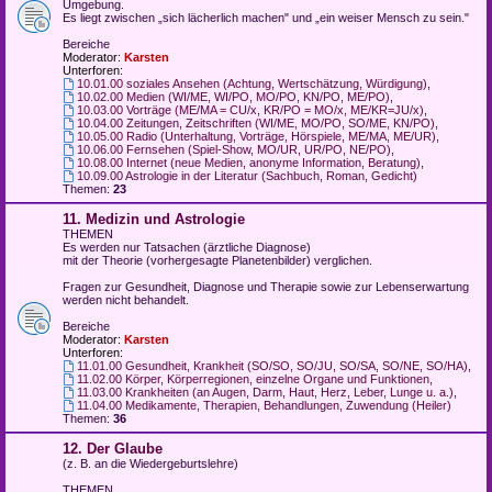
Umgebung.
Es liegt zwischen „sich lächerlich machen" und „ein weiser Mensch zu sein."
Bereiche
Moderator:
Karsten
Unterforen:
10.01.00 soziales Ansehen (Achtung, Wertschätzung, Würdigung)
,
10.02.00 Medien (WI/ME, WI/PO, MO/PO, KN/PO, ME/PO)
,
10.03.00 Vorträge (ME/MA = CU/x, KR/PO = MO/x, ME/KR=JU/x)
,
10.04.00 Zeitungen, Zeitschriften (WI/ME, MO/PO, SO/ME, KN/PO)
,
10.05.00 Radio (Unterhaltung, Vorträge, Hörspiele, ME/MA, ME/UR)
,
10.06.00 Fernsehen (Spiel-Show, MO/UR, UR/PO, NE/PO)
,
10.08.00 Internet (neue Medien, anonyme Information, Beratung)
,
10.09.00 Astrologie in der Literatur (Sachbuch, Roman, Gedicht)
Themen:
23
11. Medizin und Astrologie
THEMEN
Es werden nur Tatsachen (ärztliche Diagnose)
mit der Theorie (vorhergesagte Planetenbilder) verglichen.
Fragen zur Gesundheit, Diagnose und Therapie sowie zur Lebenserwartung
werden nicht behandelt.
Bereiche
Moderator:
Karsten
Unterforen:
11.01.00 Gesundheit, Krankheit (SO/SO, SO/JU, SO/SA, SO/NE, SO/HA)
,
11.02.00 Körper, Körperregionen, einzelne Organe und Funktionen
,
11.03.00 Krankheiten (an Augen, Darm, Haut, Herz, Leber, Lunge u. a.)
,
11.04.00 Medikamente, Therapien, Behandlungen, Zuwendung (Heiler)
Themen:
36
12. Der Glaube
(z. B. an die Wiedergeburtslehre)
THEMEN