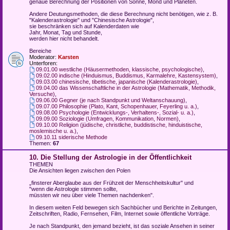
genaue Berechnung der Positionen von Sonne, Mond und Planeten.
Andere Deutungsmethoden, die diese Berechnung nicht benötigen, wie z. B.
"Kalenderastrologie" und "Chinesische Astrologie",
sie beschränken sich auf Kalenderdaten wie
Jahr, Monat, Tag und Stunde,
werden hier nicht behandelt.
Bereiche
Moderator:
Karsten
Unterforen:
09.01.00 westliche (Häusermethoden, klassische, psychologische)
,
09.02.00 indische (Hinduismus, Buddismus, Karmalehre, Kastensystem)
,
09.03.00 chinesische, tibetische, japanische (Kalenderastrologie)
,
09.04.00 das Wissenschaftliche in der Astrologie (Mathematik, Methodik,
Versuche)
,
09.06.00 Gegner (je nach Standpunkt und Weltanschauung)
,
09.07.00 Philosophie (Plato, Kant, Schopenhauer, Feyerling u. a.)
,
09.08.00 Psychologie (Entwicklungs-, Verhaltens-, Sozial- u. a.)
,
09.09.00 Soziologie (Umfragen, Kommunikation, Normen)
,
09.10.00 Religion (jüdische, christliche, buddistische, hinduistische,
moslemische u. a.)
,
09.10.11 siderische Methode
Themen:
67
10. Die Stellung der Astrologie in der Öffentlichkeit
THEMEN
Die Ansichten liegen zwischen den Polen
„finsterer Aberglaube aus der Frühzeit der Menschheitskultur" und
"wenn die Astrologie stimmen sollte,
müssten wir neu über viele Themen nachdenken".
In diesem weiten Feld bewegen sich Sachbücher und Berichte in Zeitungen,
Zeitschriften, Radio, Fernsehen, Film, Internet sowie öffentliche Vorträge.
Je nach Standpunkt, den jemand bezieht, ist das soziale Ansehen in seiner