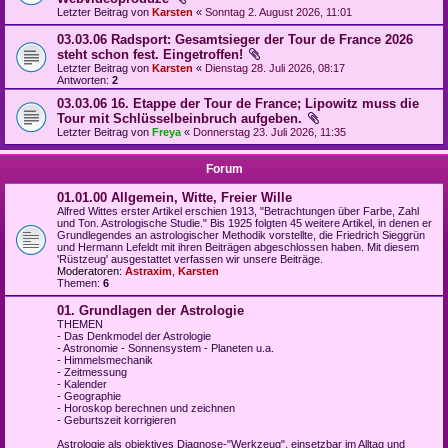
Letzter Beitrag von
Karsten
«
Sonntag 2. August 2026, 11:01
03.03.06 Radsport: Gesamtsieger der Tour de France 2026
steht schon fest. Eingetroffen!
Letzter Beitrag von
Karsten
«
Dienstag 28. Juli 2026, 08:17
Antworten:
2
03.03.06 16. Etappe der Tour de France; Lipowitz muss die
Tour mit Schlüsselbeinbruch aufgeben.
Letzter Beitrag von
Freya
«
Donnerstag 23. Juli 2026, 11:35
Forum
01.01.00 Allgemein, Witte, Freier Wille
Alfred Wittes erster Artikel erschien 1913, "Betrachtungen über Farbe, Zahl
und Ton. Astrologische Studie." Bis 1925 folgten 45 weitere Artikel, in denen er
Grundlegendes an astrologischer Methodik vorstellte, die Friedrich Sieggrün
und Hermann Lefeldt mit ihren Beiträgen abgeschlossen haben. Mit diesem
'Rüstzeug' ausgestattet verfassen wir unsere Beiträge.
Moderatoren:
Astraxim
,
Karsten
Themen:
6
01. Grundlagen der Astrologie
THEMEN
- Das Denkmodel der Astrologie
- Astronomie - Sonnensystem - Planeten u.a.
- Himmelsmechanik
- Zeitmessung
- Kalender
- Geographie
- Horoskop berechnen und zeichnen
- Geburtszeit korrigieren
Astrologie als objektives Diagnose-"Werkzeug", einsetzbar im Alltag und