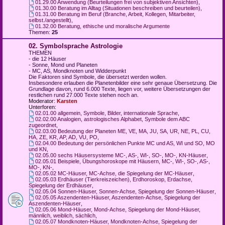
01.29.00 Anwendung (Beurteilungen frei von subjektiven Ansichten)
,
01.30.00 Beratung im Alltag (Situationen beschreiben und beurteilen)
,
01.31.00 Beratung im Beruf (Branche, Arbeit, Kollegen, Mitarbeiter,
selbst./angestellt)
,
01.32.00 Beratung, ethische und moralische Argumente
Themen:
25
02. Symbolsprache Astrologie
THEMEN
- die 12 Häuser
- Sonne, Mond und Planeten
- MC, AS, Mondknoten und Widderpunkt
Die Faktoren sind Symbole, die übersetzt werden wollen.
Insbesondere erlauben die Planetenbilder eine sehr genaue Übersetzung. Die
Grundlage davon, rund 6.000 Texte, liegen vor, weitere Übersetzungen der
restlichen rund 27.000 Texte stehen noch an.
Moderator:
Karsten
Unterforen:
02.01.00 allgemein, Symbole, Bilder, internationale Sprache
,
02.02.00 Analogien, astrologisches Alphabet, Symbole dem ABC
zugeordnet
,
02.03.00 Bedeutung der Planeten ME, VE, MA, JU, SA, UR, NE, PL, CU,
HA, ZE, KR, AP, AD, VU, PO
,
02.04.00 Bedeutung der persönlichen Punkte MC und AS, WI und SO, MO
und KN
,
02.05.00 sechs Häusersysteme MC-, AS-, WI-, SO-, MO-, KN-Häuser
,
02.05.01 Beispiele, Übungshoroskope mit Häusern, MC-, WI-, SO-, AS-,
MO-, KN-
,
02.05.02 MC-Häuser, MC-Achse, die Spiegelung der MC-Häuser
,
02.05.03 Erdhäuser (Tierkreiszeichen), Erdhoroskop, Erdachse,
Spiegelung der Erdhäuser
,
02.05.04 Sonnen-Häuser, Sonnen-Achse, Spiegelung der Sonnen-Häuser
,
02.05.05 Aszendenten-Häuser, Aszendenten-Achse, Spiegelung der
Aszendenten-Häuser
,
02.05.06 Mond-Häuser, Mond-Achse, Spiegelung der Mond-Häuser,
männlich, weiblich, sächlich
,
02.05.07 Mondknoten-Häuser, Mondknoten-Achse, Spiegelung der