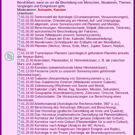
Berufsleben, wenn es um die Beurteilung von Menschen, Situationen, Themen,
Vorgängen und Ereignissen geht.
Moderatoren:
Astraxim
,
Karsten
Unterforen:
01.01.01 Denkmodell der Astrologie (Grundannahmen, Voraussetzungen)
,
01.02.00 Astronomie, Orientierung am Himmel, Auf- und Untergänge
,
01.03.00 allgemein, unser Sonnensystem mit Planeten und Monden
,
01.04.00 Berechnungen, Himmelsmechanik, Ekliptik (Messkreis, Tierkreis)
,
01.05.00 astronomische Beschreibung der Faktoren
,
01.06.00 Sonne (Mittelpunkt unseres Sonnensystems)
,
01.07.00 Mond (Trabant der Erde, Kalender, Monatseinteilung)
,
01.08.00 Mondknoten (Schnittpunkt der Erdbahn mit der Mondbahn)
,
01.09.00 Planeten (Merkur, Venus, Erde, Mars, Jupiter, Saturn, Neptun,
Pluto)
,
01.10.00 Transneptun-Planeten (astrologisch gefundene Planeten jenseits
der Neptun-Bahn)
,
01.11.00 Asteroiden, Planetoiden, kl. Himmelskörper, z. B. die zwischen
Mars und Jupiter)
,
01.12.00 Kometen (wiederkehrende kleine Himmelskörper)
,
01.13.00 Fixsterne (nicht zu unserem Sonnensystem gehörende
Himmelskörper)
,
01.14.00 Galaxien (Ansammlung von Sonnensystemen u. a.)
,
01.15.00 Das Galaktische Zentrum (Mittelpunkt unserer Galaxie)
,
01.16.00 Zeitmessung (Rhythmen von Sonne und Mond)
,
01.17.00 Kalender (Jahr, Monat, Tag, Stunden, Minuten, Sekunden)
,
01.18.00 Geographie (Koordinatensystem), Zeitzonen, Ortszeit, Sternzeit
,
01.19.00 Geburtsdaten: Die Voraussetzungen zur Berechnung eines
Horoskops
,
01.20.00 Arbeitsmaterial (Astrologische Rechenscheibe, 360° u. a.)
,
01.21.00 Berechnung des Horoskops (Messen und Berechnung)
,
01.22.00 Das Horoskop (grafische Darstellung als Kreis und Quadrat)
,
01.23.00 Das Horoskop (mathematische Darstellung mit Planetenbildern)
,
01.24 00 Korrektur der Geburtszeit (der genaue Zeitpunkt der Geburt)
,
01.25.00 Korrektur nach m/w Geburt (Planetenbilder für w und m Geburt)
,
01.26.00 Korrektur nach Anlage (Analyse der MC-Achse)
,
01.27.00 Korrektur nach Ereignissen (Vergleich Ereignis und Radix)
,
01.28.00 Astrologie in der Praxis (Astrologie als Beurteilungsinstrument)
,