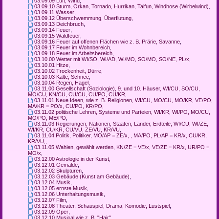
03.09.09 Luft, Wind
,
03.09.10 Sturm, Orkan, Tornado, Hurrikan, Taifun, Windhose (Wirbelwind)
,
03.09.11 Wasser
,
03.09.12 Überschwemmung, Überflutung
,
03.09.13 Deichbruch
,
03.09.14 Feuer
,
03.09.15 Waldfeuer
,
03.09.16 Feuer auf offenen Flächen wie z. B. Prärie, Savanne
,
03.09.17 Feuer im Wohnbereich
,
03.09.18 Feuer im Arbeitsbereich
,
03.10.00 Wetter mit WI/SO, WI/AD, WI/MO, SO/MO, SO/NE, PL/x
,
03.10.01 Hitze
,
03.10.02 Trockenheit, Dürre
,
03.10.03 Kälte, Schnee
,
03.10.04 Regen, Hagel
,
03.11.00 Gesellschaft (Soziologie), 9. und 10. Häuser, WI/CU, SO/CU,
MO/CU, KN/CU, CU/CU, CU/PO, CU/KR
,
03.11.01 Neue Ideen, wie z. B. Religionen, WI/CU, MO/CU, MO/KR, VE/PO,
MA/KR = PO/x, CU/PO, KR/PO
,
03.11.02 politische Lehren, Systeme und Parteien, WI/KR, WI/PO, MO/CU,
MO/PO, ME/PO
,
03.11.03 Regierungen, Nationen, Staaten, Länder, Erdteile, WI/CU, WI/ZE,
WI/KR, CU/KR, CU/VU, ZE/VU, KR/VU
,
03.11.04 Politik, Politiker, MO/AP = ZE/x, , MA/PO, PL/AP = KR/x, CU/KR,
KR/VU,
,
03.11.05 Wahlen, gewählt werden, KN/ZE = VE/x, VE/ZE = KR/x, UR/PO =
MO/x
,
03.12.00 Astrologie in der Kunst
,
03.12.01 Gemälde
,
03.12.02 Skulpturen
,
03.12.03 Gebäude (Kunst am Gebäude)
,
03.12.04 Musik
,
03.12.05 ernste Musik
,
03.12.06 Unterhaltungsmusik
,
03.12.07 Film
,
03.12.08 Theater, Schauspiel, Drama, Komödie, Lustspiel
,
03.12.09 Oper
,
03.12.10 Musical wie z. B. "Hair"
,