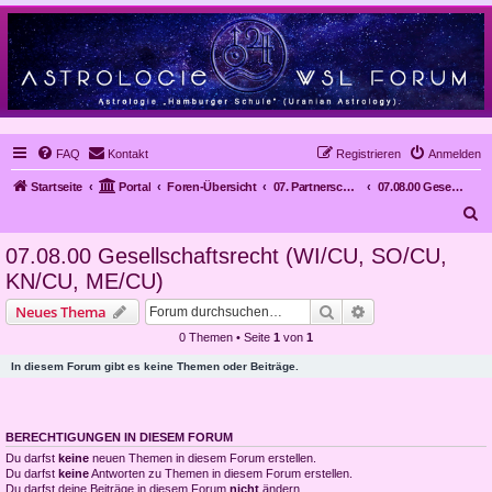
FAQ
Kontakt
Registrieren
Anmelden
Startseite
Portal
Foren-Übersicht
07. Partnerschaften
07.08.00 Gesellschaftsrecht (WI/CU, SO/CU, KN/CU, ME/CU)
S
u
07.08.00 Gesellschaftsrecht (WI/CU, SO/CU,
c
KN/CU, ME/CU)
h
Suche
Erweiterte Suche
Neues Thema
e
0 Themen • Seite
1
von
1
In diesem Forum gibt es keine Themen oder Beiträge.
BERECHTIGUNGEN IN DIESEM FORUM
Du darfst
keine
neuen Themen in diesem Forum erstellen.
Du darfst
keine
Antworten zu Themen in diesem Forum erstellen.
Du darfst deine Beiträge in diesem Forum
nicht
ändern.