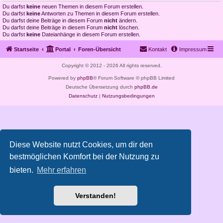
Du darfst
keine
neuen Themen in diesem Forum erstellen.
Du darfst
keine
Antworten zu Themen in diesem Forum erstellen.
Du darfst deine Beiträge in diesem Forum
nicht
ändern.
Du darfst deine Beiträge in diesem Forum
nicht
löschen.
Du darfst
keine
Dateianhänge in diesem Forum erstellen.
Startseite
Portal
Foren-Übersicht
Kontakt
Impressum
Copyright © 2012 - 2026 All rights reserved.
Powered by
phpBB
® Forum Software © phpBB Limited
Deutsche Übersetzung durch
phpBB.de
Datenschutz
|
Nutzungsbedingungen
Diese Website nutzt Cookies, um dir den
bestmöglichen Komfort bei der Nutzung zu
bieten.
Mehr erfahren
Verstanden!