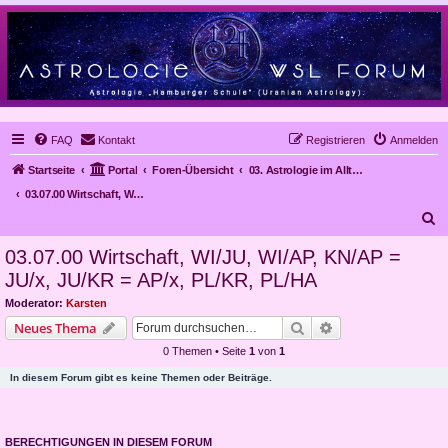
FAQ
Kontakt
Registrieren
Anmelden
Startseite
Portal
Foren-Übersicht
03. Astrologie im Alltag, Mundanastrologie, Stundenastrologie, Objekt-Astrologie
03.07.00 Wirtschaft, WI/JU, WI/AP, KN/AP = JU/x, JU/KR = AP/x, PL/KR, PL/HA
S
u
03.07.00 Wirtschaft, WI/JU, WI/AP, KN/AP =
c
JU/x, JU/KR = AP/x, PL/KR, PL/HA
h
Moderator:
Karsten
e
Suche
Erweiterte Suche
Neues Thema
0 Themen • Seite
1
von
1
In diesem Forum gibt es keine Themen oder Beiträge.
BERECHTIGUNGEN IN DIESEM FORUM