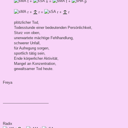
t +
s =
t +
p
r +
r =
r +
r
plötzlicher Tod,
Todesstunde einer bedeutenden Persönlichkeit,
Sturz von oben,
unerwartete mächtige Fehlhandlung,
schwerer Unfall,
für Aufregung sorgen,
sportlich tätig sein,
Ende körperlicher Aktivität,
Mangel an Konzentration,
gewaltsamer Tod heute.
Freya
----------------------------------------
Radix