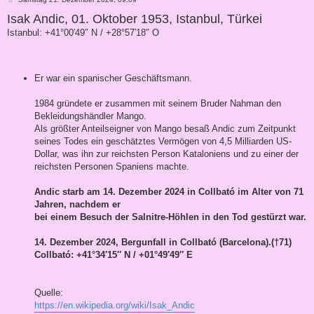
e
Isak Andic, 01. Oktober 1953, Istanbul, Türkei
i
t
Istanbul: +41°00′49″ N / +28°57′18″ O
r
a
g
Er war ein spanischer Geschäftsmann.
1984 gründete er zusammen mit seinem Bruder Nahman den
Bekleidungshändler Mango.
Als größter Anteilseigner von Mango besaß Andic zum Zeitpunkt
seines Todes ein geschätztes Vermögen von 4,5 Milliarden US-
Dollar, was ihn zur reichsten Person Kataloniens und zu einer der
reichsten Personen Spaniens machte.
Andic starb am 14. Dezember 2024 in Collbató im Alter von 71
Jahren, nachdem er
bei einem Besuch der Salnitre-Höhlen in den Tod gestürzt war.
14. Dezember 2024, Bergunfall in Collbató (Barcelona).(†71)
Collbató: +41°34′15″ N / +01°49′49″ E
Quelle:
https://en.wikipedia.org/wiki/Isak_Andic