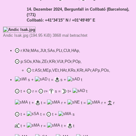
14. Dezember 2024, Bergunfall in Collbató (Barcelona),
(†71)
Collbató: +41°34′15″ N / +01°49′49″ E
Andic Isak.jpg (194.95 KiB) 3868 mal betrachtet
r:KNr,MAs,JUt,SAs,PLt,CUt,HAp,
p:SOs,KNs,ZEr,KRr,VUt,POr,POp,
t:ASt,MEp,VEt,HAt,KRs,KRt,APr,APp,POs,
s +
t =
s +
t
t +
r =
r+
s =
t+
t
t +
t =
r +
t =
r +
r
t +
t =
t +
s
t +
r =
t +
t