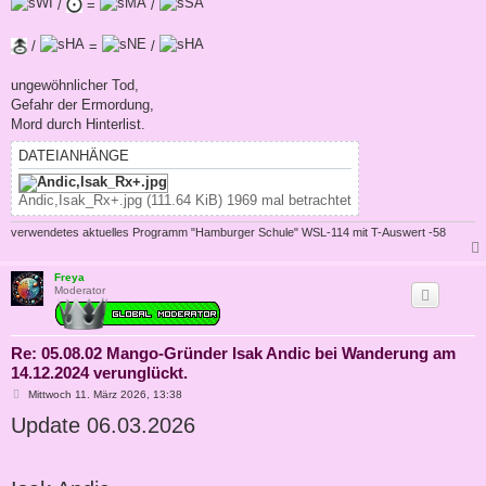
/
=
/
/
=
/
ungewöhnlicher Tod,
Gefahr der Ermordung,
Mord durch Hinterlist.
DATEIANHÄNGE
Andic,Isak_Rx+.jpg (111.64 KiB) 1969 mal betrachtet
verwendetes aktuelles Programm "Hamburger Schule" WSL-114 mit T-Auswert -58
Freya
Moderator
Re: 05.08.02 Mango-Gründer Isak Andic bei Wanderung am
14.12.2024 verunglückt.
B
Mittwoch 11. März 2026, 13:38
e
Update 06.03.2026
i
t
r
a
g