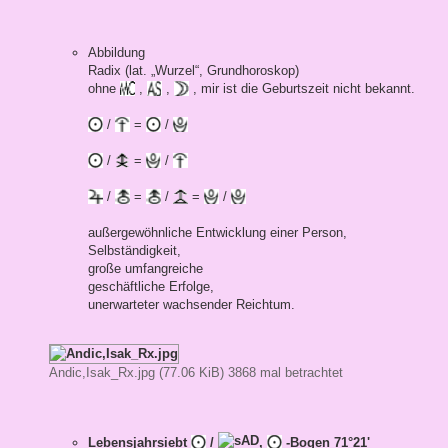
Abbildung
Radix (lat. „Wurzel“, Grundhoroskop)
ohne
,
,
, mir ist die Geburtszeit nicht bekannt.
/
=
/
/
=
/
/
=
/
=
/
außergewöhnliche Entwicklung einer Person,
Selbständigkeit,
große umfangreiche
geschäftliche Erfolge,
unerwarteter wachsender Reichtum.
Andic,Isak_Rx.jpg (77.06 KiB) 3868 mal betrachtet
Lebensjahrsiebt
/
,
-Bogen 71°21'