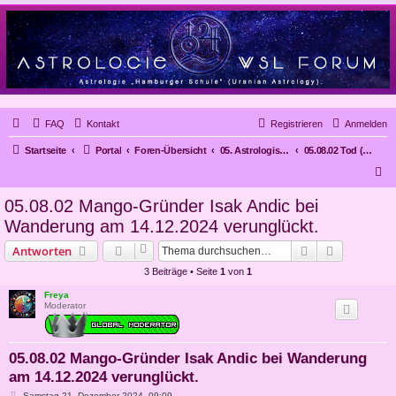
FAQ
Kontakt
Registrieren
Anmelden
Startseite
Portal
Foren-Übersicht
05. Astrologische Gutachten
05.08.02 Tod (die 8. Häuser; MA/SA, UR/NE, UR/PO = SA/x)
S
u
05.08.02 Mango-Gründer Isak Andic bei
c
Wanderung am 14.12.2024 verunglückt.
h
Suche
Erweiterte
Antworten
e
3 Beiträge • Seite
1
von
1
Freya
Moderator
05.08.02 Mango-Gründer Isak Andic bei Wanderung
am 14.12.2024 verunglückt.
B
Samstag 21. Dezember 2024, 09:09