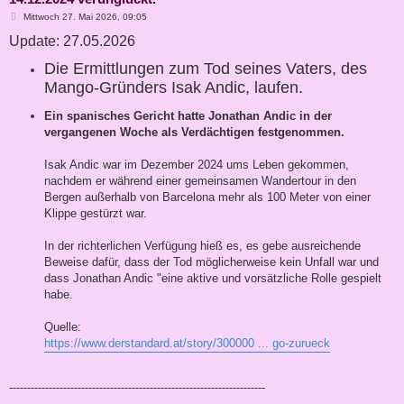
B
Mittwoch 27. Mai 2026, 09:05
e
Update: 27.05.2026
i
t
r
Die Ermittlungen zum Tod seines Vaters, des
a
g
Mango-Gründers Isak Andic, laufen.
Ein spanisches Gericht hatte Jonathan Andic in der
vergangenen Woche als Verdächtigen festgenommen.
Isak Andic war im Dezember 2024 ums Leben gekommen,
nachdem er während einer gemeinsamen Wandertour in den
Bergen außerhalb von Barcelona mehr als 100 Meter von einer
Klippe gestürzt war.
In der richterlichen Verfügung hieß es, es gebe ausreichende
Beweise dafür, dass der Tod möglicherweise kein Unfall war und
dass Jonathan Andic "eine aktive und vorsätzliche Rolle gespielt
habe.
Quelle:
https://www.derstandard.at/story/300000 ... go-zurueck
-----------------------------------------------------------------------