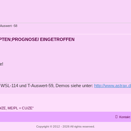
-Auswert -58
ÄGYPTEN;PROGNOSE/ EINGETROFFEN
e!
 WSL-114 und T-Auswert-59, Demos siehe unter:
http://www.astrax.
O/ZE, ME/PL = CU/ZE“
Kontakt
Copyright © 2012 - 2026 All rights reserved.