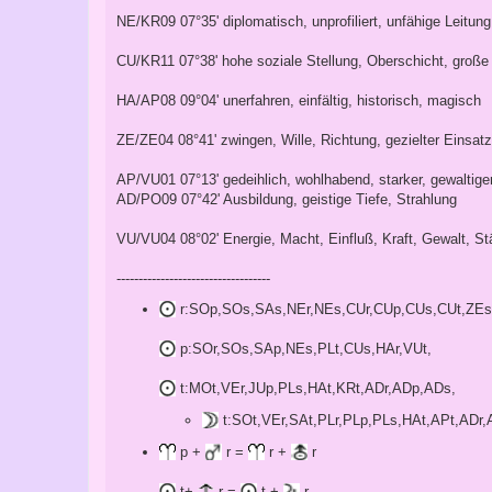
NE/KR09 07°35' diplomatisch, unprofiliert, unfähige Leitun
CU/KR11 07°38' hohe soziale Stellung, Oberschicht, große
HA/AP08 09°04' unerfahren, einfältig, historisch, magisch
ZE/ZE04 08°41' zwingen, Wille, Richtung, gezielter Einsatz
AP/VU01 07°13' gedeihlich, wohlhabend, starker, gewaltig
AD/PO09 07°42' Ausbildung, geistige Tiefe, Strahlung
VU/VU04 08°02' Energie, Macht, Einfluß, Kraft, Gewalt, Stä
-----------------------------------
r:SOp,SOs,SAs,NEr,NEs,CUr,CUp,CUs,CUt,ZEs
p:SOr,SOs,SAp,NEs,PLt,CUs,HAr,VUt,
t:MOt,VEr,JUp,PLs,HAt,KRt,ADr,ADp,ADs,
t:SOt,VEr,SAt,PLr,PLp,PLs,HAt,APt,ADr
p +
r =
r +
r
t+
r =
t +
r