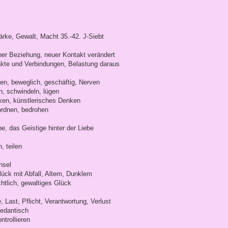
ärke, Gewalt, Macht 35.-42. J-Siebt
ner Beziehung, neuer Kontakt verändert
kte und Verbindungen, Belastung daraus
n, beweglich, geschäftig, Nerven
n, schwindeln, lügen
ken, künstlerisches Denken
ordnen, bedrohen
e, das Geistige hinter der Liebe
, teilen
hsel
ück mit Abfall, Altem, Dunklem
chtlich, gewaltiges Glück
Last, Pflicht, Verantwortung, Verlust
pedantisch
trollieren