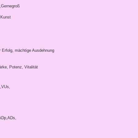
g,Gernegroß
 Kunst
er Erfolg, mächtige Ausdehnung
rke, Potenz, Vitalität
,VUs,
,ADp,ADs,