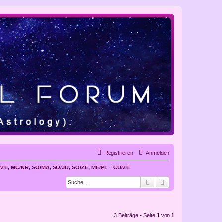
Registrieren
Anmelden
C/ZE, MC/KR, SO/MA, SO/JU, SO/ZE, ME/PL = CU/ZE
Suche
Erweiterte Suche
3 Beiträge • Seite
1
von
1