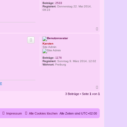
Beiträge:
2533
Registriert:
Donnerstag 22. Mai 2014,
09:23
N
a
c
h
Karsten
o
Site Admin
b
e
n
Beiträge:
1176
Registriert:
Sonntag 9. März 2014, 12:02
Wohnort:
Freiburg
de
N
a
3 Beiträge • Seite
1
von
1
c
h
o
b
e
Impressum
Alle Cookies löschen
Alle Zeiten sind
UTC+02:00
n