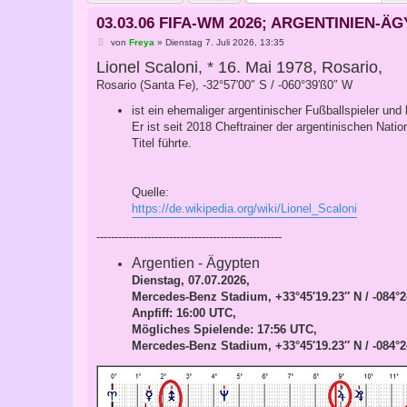
03.03.06 FIFA-WM 2026; ARGENTINIEN-
B
von
Freya
»
Dienstag 7. Juli 2026, 13:35
e
Lionel Scaloni, * 16. Mai 1978, Rosario,
i
t
Rosario (Santa Fe), -32°57′00″ S / -060°39′ß0″ W
r
a
g
ist ein ehemaliger argentinischer Fußballspieler und h
Er ist seit 2018 Cheftrainer der argentinischen Na
Titel führte.
Quelle:
https://de.wikipedia.org/wiki/Lionel_Scaloni
---------------------------------------------------
Argentien - Ägypten
Dienstag, 07.07.2026,
Mercedes-Benz Stadium, +33°45′19.23″ N / -084°2
Anpfiff: 16:00 UTC,
Mögliches Spielende: 17:56 UTC,
Mercedes-Benz Stadium, +33°45′19.23″ N / -084°2