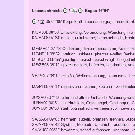
Lebensjahrsiebt
/
,
-Bogen 46°04’
/
05 09°09' Körperkraft, Lebensenergie, materielle St
KN/PL01 08°50' Entwicklung, Veränderung, Wandlung in ei
KN/HA08 07°34' dunkle, unliebsame, herabziehende, Konta
ME/ME04 07°43' Gedanken, denken, betrachten, Nachrichte
ME/NE11 08°52' Intuition, unklares, phantasievolles Denke
ME/CU10 08°55' gesellig, musisch, beschwingt, Ehegedan
ME/ZE08 08°12' gezielt denken, befehlen, bestimmen, ver
VE/PO07 08°12' religiös, Weltanschauung, platonische Lieb
MA/PL05 07°14' organisieren, planen, kopieren, wiederholen
JU/SA05 07°30' reifen und altern, Gebäude, Wohnungswec
JU/HA02 08°51' einschränken, Geldmangel, Geldsorgen, Gl
JU/VU04 06°60' stark optimistisch, vertrauensvoll, zuversi
SA/SA04 09°03' hemmen, zügeln, bremsen, trennen, Bürde, 
SA/AP05 07°43' System, Methode, Unterricht, ausbilden, 
SA/VU02 08°32' bewahren, scharf aufpassen, wachsam, kon