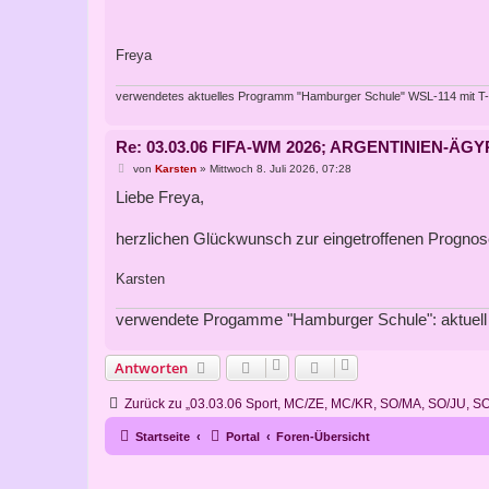
Freya
verwendetes aktuelles Programm "Hamburger Schule" WSL-114 mit T
Re: 03.03.06 FIFA-WM 2026; ARGENTINIEN-
B
von
Karsten
»
Mittwoch 8. Juli 2026, 07:28
e
Liebe Freya,
i
t
r
a
herzlichen Glückwunsch zur eingetroffenen Prognos
g
Karsten
verwendete Progamme "Hamburger Schule": aktuell
Antworten
Zurück zu „03.03.06 Sport, MC/ZE, MC/KR, SO/MA, SO/JU, S
Startseite
Portal
Foren-Übersicht