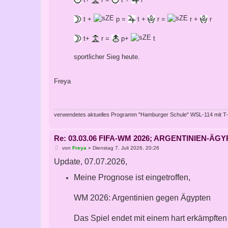
t +
p =
t +
r =
r +
r
t+
r =
p+
t
sportlicher Sieg heute.
Freya
verwendetes aktuelles Programm "Hamburger Schule" WSL-114 mit T
Re: 03.03.06 FIFA-WM 2026; ARGENTINIEN-
B
von
Freya
»
Dienstag 7. Juli 2026, 20:26
e
Update, 07.07.2026,
i
t
r
Meine Prognose ist eingetroffen,
a
g
WM 2026: Argentinien gegen Ägypten
Das Spiel endet mit einem hart erkämpften