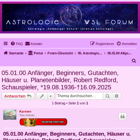
FAQ
Kontakt
Registrieren
Anmelden
Startseite
Portal
Foren-Übersicht
05. Astrologische Gutachten
05.01.00 Allgemeines über die Persönlichkeitsentwicklung
S
u
05.01.00 Anfänger, Beginners, Gutachten,
c
Häuser u. Planetenbilder, Robert Redford,
h
Schauspieler, *19.08.1936-†16.09.2025
e
Suche
Erweiterte
Antworten
1 Beitrag • Seite
1
von
1
Karsten
Site Admin
05.01.00 Anfänger, Beginners, Gutachten, Häuser u.