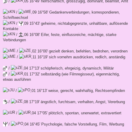
/
,05 16°49' herrschaftlich, grosszügig, dominant, beamtet, Amt
/
,09 16°58' Gedankenverbindungen, korrespondieren,
Schriftwechsel
/
,09 15°43' geheime, nichtabgegrenzte, unhaltbare, auflösende
Kontakte
/
,06 16°08' Eifer, feste, einflussreiche, mächtige, starke
Verbindungen
/
,02 16°00' gezielt denken, befehlen, bedrohen, verordnen
/
,11 16°19' sich vornehm ausdrücken, redlich, anständig
/
,04 17°13' schöpferisch, ehrgeizig, dynamisch, Militär
/
,01 17°32' selbständig (wie Filmregisseur), eigenmächtig,
etwas ausführen
/
,01 16°13' weise, gerecht, wahrhaftig, Rechtsempfinden
/
,08 17°19' ängstlich, furchtsam, verhalten, Angst, Vererbung
/
,04 17°05' plötzlich, spontan, unerwartet, extravertiert
/
,04 16°45' Psychologie, falsche Vorstellung, Film, Werbung