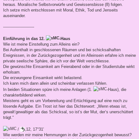
heraus. Moralische Selbstvorwürfe und Gewissensbisse (8) folgen.
Ich setze mich entschlossen mit Moral, Ethik, Tod und Jenseits
auseinander.
-------------------------
Einführung in das 12.
-Haus
Wie ist meine Einstellung zum Alleins ein?
Bei Aufenthalt in geschlossenen Räumen und bei schicksalhaften
Ereignissen, in der Zurückgezogenheit und im Alleinsein erfahre ich meine
private seelische Sphäre, die ich vor der Welt verschliesse.
Die gewünschte Einsamkeit am Feierabend oder in der Studierstube wirkt
erholsam.
Die erzwungene Einsamkeit wirkt belastend.
Ich kann mich dann allein und scheinbar verlassen fühlen.
In beiden Situationen spüre ich meine Anlagen (1.
-Haus), die
charakterbildend wirken.
Meistens geht es um Vorbereitung und Ertüchtigung auf eine noch zu
lösende Aufgabe. Ein Trost ist hier das Dichterwort: „Wenn etwas ist,
gewalt‘gewaltiger als das Schicksal, so ist‘s der Mut, der‘s unerschüttert
trägt.“
/
,12, 17°31'
Wie werden mir meine Hemmungen in der Zurückgezogenheit bewusst?