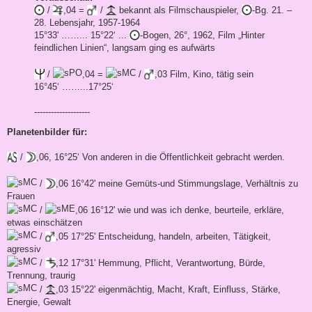
/
,04 =
/
bekannt als Filmschauspieler,
-Bg. 21. –
28. Lebensjahr, 1957-1964
15°33' ……... 15°22‘ ...
-Bogen, 26°, 1962, Film „Hinter
feindlichen Linien“, langsam ging es aufwärts
/
,04 =
/
,03 Film, Kino, tätig sein
16°45‘ ……...17°25‘
--------------------
Planetenbilder für:
/
,06, 16°25‘ Von anderen in die Öffentlichkeit gebracht werden.
/
,06 16°42' meine Gemüts-und Stimmungslage, Verhältnis zu
Frauen
/
,06 16°12' wie und was ich denke, beurteile, erkläre,
etwas einschätzen
/
,05 17°25' Entscheidung, handeln, arbeiten, Tätigkeit,
agressiv
/
,12 17°31' Hemmung, Pflicht, Verantwortung, Bürde,
Trennung, traurig
/
,03 15°22' eigenmächtig, Macht, Kraft, Einfluss, Stärke,
Energie, Gewalt