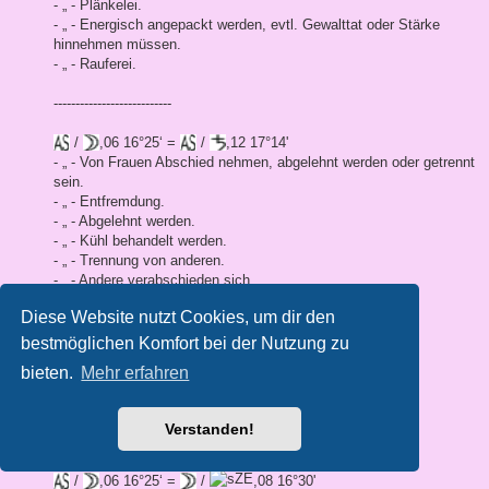
- „ - Plänkelei.
- „ - Energisch angepackt werden, evtl. Gewalttat oder Stärke
hinnehmen müssen.
- „ - Rauferei.
---------------------------
/
,06 16°25‘ =
/
,12 17°14'
- „ - Von Frauen Abschied nehmen, abgelehnt werden oder getrennt
sein.
- „ - Entfremdung.
- „ - Abgelehnt werden.
- „ - Kühl behandelt werden.
- „ - Trennung von anderen.
- „ - Andere verabschieden sich.
- „ - Allein sein.
Diese Website nutzt Cookies, um dir den
---------------------------
bestmöglichen Komfort bei der Nutzung zu
bieten.
Mehr erfahren
/
,06 16°25‘ =
/
,01 17°27'
- „ - Bekanntschaft mit Frauen.
Verstanden!
---------------------------
/
,06 16°25‘ =
/
,08 16°30'