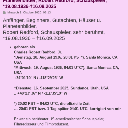
Planetenbilder, Robert Redford, Schauspieler,
*19.08.1936-†16.09.2025
B
Mittwoch 1. Oktober 2025, 09:13
e
Anfänger, Beginners, Gutachten, Häuser u.
i
t
Planetenbilder,
r
a
Robert Redford, Schauspieler, sehr berühmt,
g
*19.08.1936 – †16.09.2025
geboren als
Charles Robert Redford, Jr.
*Dienstag, 18. August 1936, 20:01 PST*), Santa Monica, CA,
USA
*Mittwoch, 19. August 1936, 04:01 UTC*), Santa Monica, CA,
USA
+34°01′10″ N / -118°29′25″ W
†Dienstag, 16. September 2025, Sundance, Utah, USA
.. +40°23′ 36″ N / -111°35′19″ W
*) 20:02 PST = 04:02 UTC, die offizielle Zeit
… 20:01 PST bzw. 1 Tag später 04:01 UTC, korrigiert von mir
Er war ein berühmter US-amerikanischer Schauspieler,
Filmregisseur und Filmproduzent.