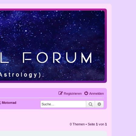
Registrieren
Anmelden
, Motorrad
Suche
Erweiterte Suche
0 Themen • Seite
1
von
1