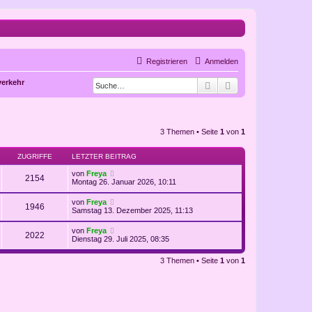
Registrieren
Anmelden
verkehr
Suche
Erweiterte Suche
3 Themen • Seite
1
von
1
ZUGRIFFE
LETZTER BEITRAG
von
Freya
2154
Montag 26. Januar 2026, 10:11
von
Freya
1946
Samstag 13. Dezember 2025, 11:13
von
Freya
2022
Dienstag 29. Juli 2025, 08:35
3 Themen • Seite
1
von
1