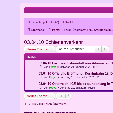
Schnellzugriff
FAQ
Kontakt
Startseite
Portal
Foren-Übersicht
03. Astrologie im
03.04.10 Schienenverkehr
Suche
Erw
Neues Thema
THEMEN
03.04.10 Der Eisenbahnunfall von Adamuz am 1
von
Freya
»
Mittwoch 21. Januar 2026, 11:43
03.04.10 Offizielle Eröffnung: Koralmbahn 12. 
von
Freya
»
Samstag 13. Dezember 2025, 11:13
03.04.10 Österreich: ICE bleibt stundenlang in 
von
Freya
»
Dienstag 29. Juli 2025, 08:35
Neues Thema
Zurück zur Foren-Übersicht
BERECHTIGUNGEN IN DIESEM FORUM