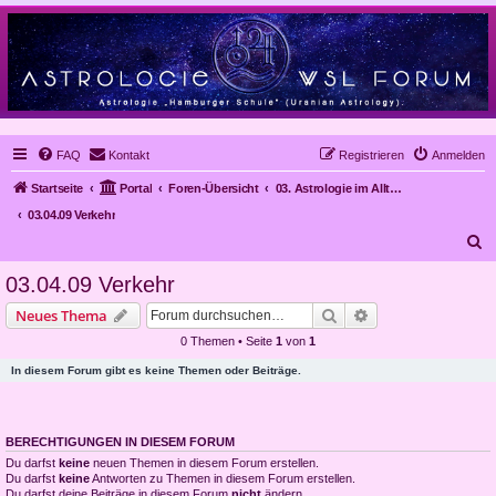
FAQ
Kontakt
Registrieren
Anmelden
Startseite
Portal
Foren-Übersicht
03. Astrologie im Alltag, Mundanastrologie, Stundenastrologie, Objekt-Astrologie
03.04.09 Verkehr
S
u
03.04.09 Verkehr
c
Suche
Erweiterte Suche
Neues Thema
h
0 Themen • Seite
1
von
1
e
In diesem Forum gibt es keine Themen oder Beiträge.
BERECHTIGUNGEN IN DIESEM FORUM
Du darfst
keine
neuen Themen in diesem Forum erstellen.
Du darfst
keine
Antworten zu Themen in diesem Forum erstellen.
Du darfst deine Beiträge in diesem Forum
nicht
ändern.