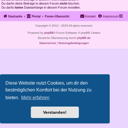
Du darfst deine Beiträge in diesem Forum
nicht
löschen.
Du darfst
keine
Dateianhänge in diesem Forum erstellen.
Startseite
Portal
Foren-Übersicht
Kontakt
Impressum
Copyright © 2012 - 2026 All rights reserved.
Powered by
phpBB
® Forum Software © phpBB Limited
Deutsche Übersetzung durch
phpBB.de
Datenschutz
|
Nutzungsbedingungen
Diese Website nutzt Cookies, um dir den
bestmöglichen Komfort bei der Nutzung zu
bieten.
Mehr erfahren
Verstanden!