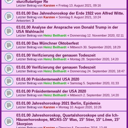
sturzflutartiger Re
Letzter Beitrag von
Karsten
«
Freitag 13. August 2021, 09:16
03.01.00 Das Jahreshoroskop der Erde 1922 von Alfred Witte.
Letzter Beitrag von
Karsten
«
Sonntag 8. August 2021, 10:24
Antworten:
3
03.01.00 Analyse der Ansprache von Donald Trump in der
USA Wahlnacht
Letzter Beitrag von
Heinz Beilhardt
«
Donnerstag 12. November 2020, 02:11
03.01.00 Das Münchner Oktoberfest
Letzter Beitrag von
Heinz Beilhardt
«
Mittwoch 30. September 2020, 18:29
03.01.00 Verifizierung der genauen Todeszeit
Letzter Beitrag von
Heinz Beilhardt
«
Montag 28. September 2020, 14:20
03.01.00 Verifizierung der genauen Todeszeit
Letzter Beitrag von
Heinz Beilhardt
«
Donnerstag 24. September 2020, 18:47
03.01.00 Präsidentenwahl USA 2020
Letzter Beitrag von
Heinz Beilhardt
«
Samstag 5. September 2020, 01:33
03.01.00 Präsidentenwahl der USA 2020
Letzter Beitrag von
Heinz Beilhardt
«
Mittwoch 2. September 2020, 14:20
03.01.00 Jahreshoroskop 2021 Berlin, Epidemie
Letzter Beitrag von
Karsten
«
Montag 10. August 2020, 10:26
03.01.00 Jahreshoroskop, Quartalshoroskope und die Ich-
Häuserhoroskope, MC/AS-15° Was, 15° Stier, 15° Löwe, 15°
Skorpion
Letzter Beitrag von
Karsten
«
Dienstag 6. Dezember 2016, 12:48