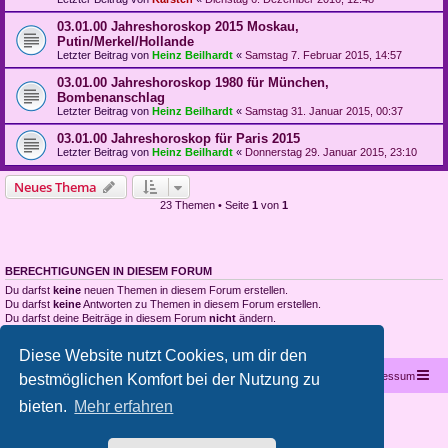
03.01.00 Jahreshoroskop 2015 Moskau,
Putin/Merkel/Hollande
Letzter Beitrag von
Heinz Beilhardt
«
Samstag 7. Februar 2015, 14:57
03.01.00 Jahreshoroskop 1980 für München,
Bombenanschlag
Letzter Beitrag von
Heinz Beilhardt
«
Samstag 31. Januar 2015, 00:37
03.01.00 Jahreshoroskop für Paris 2015
Letzter Beitrag von
Heinz Beilhardt
«
Donnerstag 29. Januar 2015, 23:10
Neues Thema
23 Themen • Seite
1
von
1
BERECHTIGUNGEN IN DIESEM FORUM
Du darfst
keine
neuen Themen in diesem Forum erstellen.
Du darfst
keine
Antworten zu Themen in diesem Forum erstellen.
Du darfst deine Beiträge in diesem Forum
nicht
ändern.
Du darfst deine Beiträge in diesem Forum
nicht
löschen.
Du darfst
keine
Dateianhänge in diesem Forum erstellen.
Diese Website nutzt Cookies, um dir den
Startseite
Portal
Foren-Übersicht
Kontakt
Impressum
bestmöglichen Komfort bei der Nutzung zu
bieten.
Mehr erfahren
Copyright © 2012 - 2026 All rights reserved.
Powered by
phpBB
® Forum Software © phpBB Limited