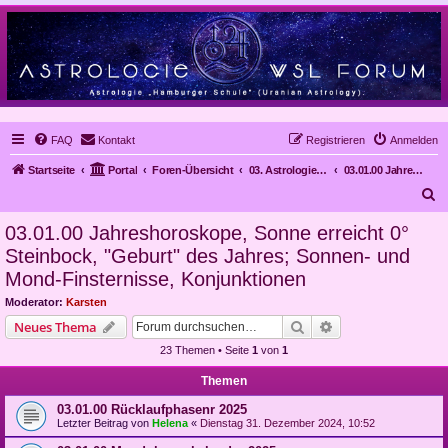
FAQ
Kontakt
Registrieren
Anmelden
Startseite
Portal
Foren-Übersicht
03. Astrologie im Alltag, Mundanastrologie, Stundenastrologie, Objekt-Astrologie
03.01.00 Jahreshoroskope, Sonne erreicht 0° Steinbock, "Geburt" des Jahres; Sonnen- und Mond-Finsternisse, Konjunktionen
S
u
03.01.00 Jahreshoroskope, Sonne erreicht 0°
c
Steinbock, "Geburt" des Jahres; Sonnen- und
h
Mond-Finsternisse, Konjunktionen
e
Moderator:
Karsten
Suche
Erweiterte Suche
Neues Thema
23 Themen • Seite
1
von
1
Themen
03.01.00 Rücklaufphasenr 2025
Letzter Beitrag von
Helena
«
Dienstag 31. Dezember 2024, 10:52