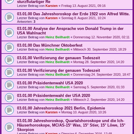
sturzflutartiger Re
Letzter Beitrag von
Karsten
«
Freitag 13. August 2021, 09:16
03.01.00 Das Jahreshoroskop der Erde 1922 von Alfred Witte.
Letzter Beitrag von
Karsten
«
Sonntag 8. August 2021, 10:24
Antworten:
3
03.01.00 Analyse der Ansprache von Donald Trump in der
USA Wahlnacht
Letzter Beitrag von
Heinz Beilhardt
«
Donnerstag 12. November 2020, 02:11
03.01.00 Das Münchner Oktoberfest
Letzter Beitrag von
Heinz Beilhardt
«
Mittwoch 30. September 2020, 18:29
03.01.00 Verifizierung der genauen Todeszeit
Letzter Beitrag von
Heinz Beilhardt
«
Montag 28. September 2020, 14:20
03.01.00 Verifizierung der genauen Todeszeit
Letzter Beitrag von
Heinz Beilhardt
«
Donnerstag 24. September 2020, 18:47
03.01.00 Präsidentenwahl USA 2020
Letzter Beitrag von
Heinz Beilhardt
«
Samstag 5. September 2020, 01:33
03.01.00 Präsidentenwahl der USA 2020
Letzter Beitrag von
Heinz Beilhardt
«
Mittwoch 2. September 2020, 14:20
03.01.00 Jahreshoroskop 2021 Berlin, Epidemie
Letzter Beitrag von
Karsten
«
Montag 10. August 2020, 10:26
03.01.00 Jahreshoroskop, Quartalshoroskope und die Ich-
Häuserhoroskope, MC/AS-15° Was, 15° Stier, 15° Löwe, 15°
Skorpion
Letzter Beitrag von
Karsten
«
Dienstag 6. Dezember 2016, 12:48