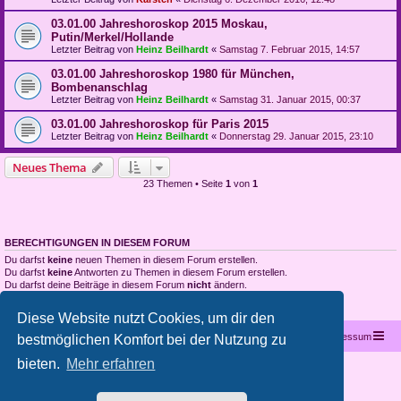
03.01.00 Jahreshoroskop 2015 Moskau,
Putin/Merkel/Hollande
Letzter Beitrag von
Heinz Beilhardt
«
Samstag 7. Februar 2015, 14:57
03.01.00 Jahreshoroskop 1980 für München,
Bombenanschlag
Letzter Beitrag von
Heinz Beilhardt
«
Samstag 31. Januar 2015, 00:37
03.01.00 Jahreshoroskop für Paris 2015
Letzter Beitrag von
Heinz Beilhardt
«
Donnerstag 29. Januar 2015, 23:10
Neues Thema
23 Themen • Seite
1
von
1
BERECHTIGUNGEN IN DIESEM FORUM
Du darfst
keine
neuen Themen in diesem Forum erstellen.
Du darfst
keine
Antworten zu Themen in diesem Forum erstellen.
Du darfst deine Beiträge in diesem Forum
nicht
ändern.
Du darfst deine Beiträge in diesem Forum
nicht
löschen.
Du darfst
keine
Dateianhänge in diesem Forum erstellen.
Diese Website nutzt Cookies, um dir den
Startseite
Portal
Foren-Übersicht
Kontakt
Impressum
bestmöglichen Komfort bei der Nutzung zu
bieten.
Mehr erfahren
Copyright © 2012 - 2026 All rights reserved.
Powered by
phpBB
® Forum Software © phpBB Limited