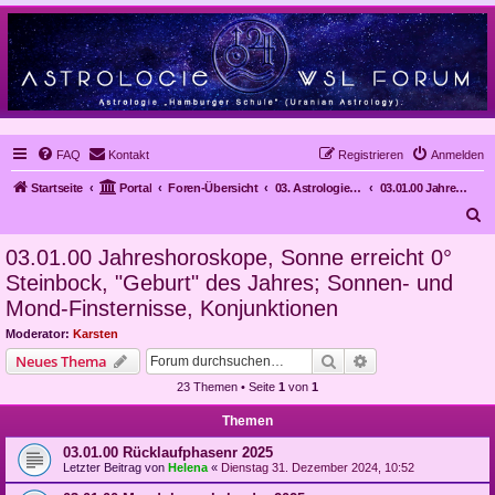
FAQ
Kontakt
Registrieren
Anmelden
Startseite
Portal
Foren-Übersicht
03. Astrologie im Alltag, Mundanastrologie, Stundenastrologie, Objekt-Astrologie
03.01.00 Jahreshoroskope, Sonne erreicht 0° Steinbock, "Geburt" des Jahres; Sonnen- und Mond-Finsternisse, Konjunktionen
S
u
03.01.00 Jahreshoroskope, Sonne erreicht 0°
c
Steinbock, "Geburt" des Jahres; Sonnen- und
h
Mond-Finsternisse, Konjunktionen
e
Moderator:
Karsten
Suche
Erweiterte Suche
Neues Thema
23 Themen • Seite
1
von
1
Themen
03.01.00 Rücklaufphasenr 2025
Letzter Beitrag von
Helena
«
Dienstag 31. Dezember 2024, 10:52