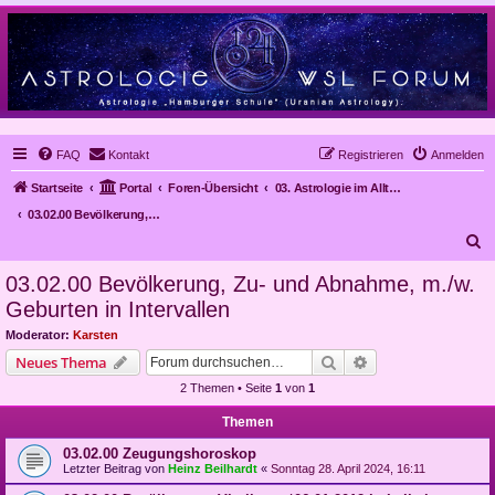
FAQ
Kontakt
Registrieren
Anmelden
Startseite
Portal
Foren-Übersicht
03. Astrologie im Alltag, Mundanastrologie, Stundenastrologie, Objekt-Astrologie
03.02.00 Bevölkerung, Zu- und Abnahme, m./w. Geburten in Intervallen
S
u
03.02.00 Bevölkerung, Zu- und Abnahme, m./w.
c
Geburten in Intervallen
h
Moderator:
Karsten
e
Suche
Erweiterte Suche
Neues Thema
2 Themen • Seite
1
von
1
Themen
03.02.00 Zeugungshoroskop
Letzter Beitrag von
Heinz Beilhardt
«
Sonntag 28. April 2024, 16:11