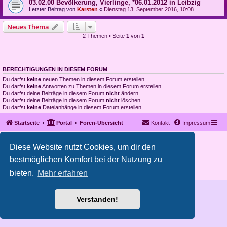
03.02.00 Bevölkerung, Vierlinge, *06.01.2012 in Leibzig
Letzter Beitrag von
Karsten
«
Dienstag 13. September 2016, 10:08
Neues Thema
2 Themen • Seite
1
von
1
BERECHTIGUNGEN IN DIESEM FORUM
Du darfst
keine
neuen Themen in diesem Forum erstellen.
Du darfst
keine
Antworten zu Themen in diesem Forum erstellen.
Du darfst deine Beiträge in diesem Forum
nicht
ändern.
Du darfst deine Beiträge in diesem Forum
nicht
löschen.
Du darfst
keine
Dateianhänge in diesem Forum erstellen.
Startseite
Portal
Foren-Übersicht
Kontakt
Impressum
Copyright © 2012 - 2026 All rights reserved.
Diese Website nutzt Cookies, um dir den
Powered by
phpBB
® Forum Software © phpBB Limited
bestmöglichen Komfort bei der Nutzung zu
Deutsche Übersetzung durch
phpBB.de
Datenschutz
|
Nutzungsbedingungen
bieten.
Mehr erfahren
Verstanden!