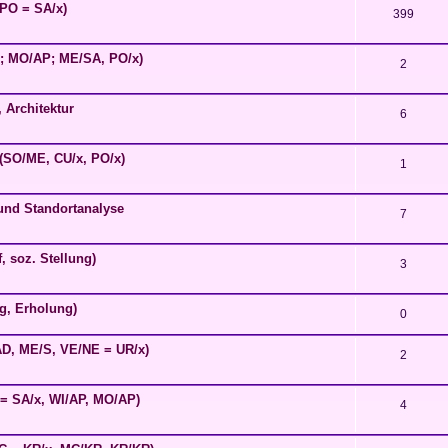
/PO = SA/x)
399
er; MO/AP; ME/SA, PO/x)
2
, Architektur
6
n (SO/ME, CU/x, PO/x)
1
und Standortanalyse
7
, soz. Stellung)
3
g, Erholung)
0
AD, ME/S, VE/NE = UR/x)
2
= SA/x, WI/AP, MO/AP)
4