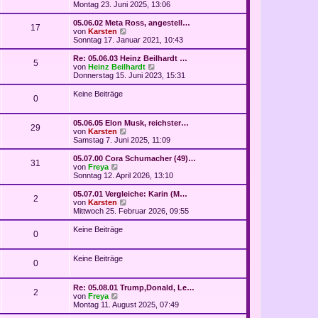
e
t
e
Montag 23. Juni 2025, 13:06
g
i
e
u
t
r
e
05.06.02 Meta Ross, angestell…
r
17
B
s
N
von
Karsten
a
e
t
e
Sonntag 17. Januar 2021, 10:43
g
i
e
u
t
r
e
Re: 05.06.03 Heinz Beilhardt …
r
5
B
s
N
von
Heinz Beilhardt
a
e
t
e
Donnerstag 15. Juni 2023, 15:31
g
i
e
u
t
r
e
Keine Beiträge
r
0
B
s
a
e
t
g
i
e
05.06.05 Elon Musk, reichster…
t
r
29
N
von
Karsten
r
B
e
Samstag 7. Juni 2025, 11:09
a
e
u
g
i
e
05.07.00 Cora Schumacher (49)…
t
31
s
N
von
Freya
r
t
e
Sonntag 12. April 2026, 13:10
a
e
u
g
r
e
05.07.01 Vergleiche: Karin (M…
2
B
s
N
von
Karsten
e
t
e
Mittwoch 25. Februar 2026, 09:55
i
e
u
t
r
e
Keine Beiträge
r
0
B
s
a
e
t
g
i
e
Keine Beiträge
t
r
0
r
B
a
e
g
i
Re: 05.08.01 Trump,Donald, Le…
2
N
t
von
Freya
e
r
Montag 11. August 2025, 07:49
u
a