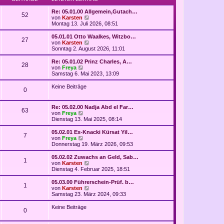
Re: 05.01.00 Allgemein,Gutach…
52
N
von
Karsten
e
Montag 13. Juli 2026, 08:51
u
e
05.01.01 Otto Waalkes, Witzbo…
27
s
N
von
Karsten
t
e
Sonntag 2. August 2026, 11:01
e
u
r
e
Re: 05.01.02 Prinz Charles, A…
28
B
s
N
von
Freya
e
t
e
Samstag 6. Mai 2023, 13:09
i
e
u
t
r
e
Keine Beiträge
r
0
B
s
a
e
t
g
i
e
Re: 05.02.00 Nadja Abd el Far…
t
r
63
N
von
Freya
r
B
e
Dienstag 13. Mai 2025, 08:14
a
e
u
g
i
e
05.02.01 Ex-Knacki Kürsat Yil…
t
7
s
N
von
Freya
r
t
e
Donnerstag 19. März 2026, 09:53
a
e
u
g
r
e
05.02.02 Zuwachs an Geld, Sab…
1
B
s
N
von
Karsten
e
t
e
Dienstag 4. Februar 2025, 18:51
i
e
u
t
r
e
05.03.00 Führerschein-Prüf. b…
r
1
B
s
N
von
Karsten
a
e
t
e
Samstag 23. März 2024, 09:33
g
i
e
u
t
r
e
Keine Beiträge
r
0
B
s
a
e
t
g
i
e