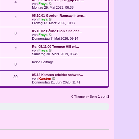
Re: 05.10.00 Recep Tayyip Erd…
4
B
s
N
von
Freya
e
t
e
Montag 29. Mai 2023, 06:38
i
e
u
t
r
e
05.10.01 Gordon Ramsay intern…
r
4
B
s
N
von
Freya
a
e
t
e
Freitag 13. März 2026, 10:17
g
i
e
u
t
r
e
05.10.02 Céline Dion eine der…
r
8
B
s
N
von
Freya
a
e
t
e
Donnerstag 7. Mai 2026, 09:14
g
i
e
u
t
r
e
Re: 05.11.00 Terence Hill wi…
r
2
B
s
N
von
Freya
a
e
t
e
Samstag 30. März 2019, 08:45
g
i
e
u
t
r
e
Keine Beiträge
r
0
B
s
a
e
t
g
i
e
05.12 Karsten erleidet schwer…
t
r
30
N
von
Karsten
r
B
e
Donnerstag 11. Juni 2026, 11:41
a
e
u
g
i
e
t
s
r
0 Themen • Seite
1
von
1
t
a
e
g
r
B
e
i
t
r
a
g