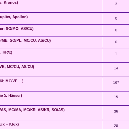
us, Kronos)
3
upiter, Apollon)
0
user; SO/MO, AS/CU)
0
SO/ME, SO/PL, MC/CU, AS/CU)
0
, KR/x)
1
S/VE, MC/CU, AS/CU)
14
Hä; MC/VE ...)
167
ie 5. Häuser)
15
; MC/AS, MC/MA, MC/KR, AS/KR, SO/AS)
36
U/x = KR/x)
20