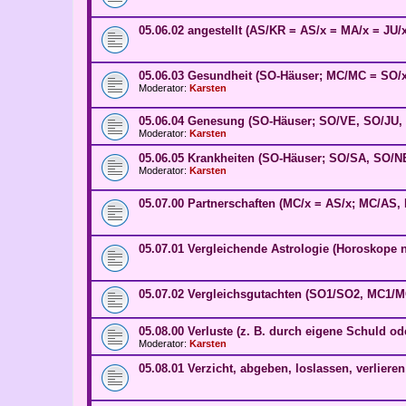
05.06.02 angestellt (AS/KR = AS/x = MA/x = JU/
05.06.03 Gesundheit (SO-Häuser; MC/MC = SO/x
Moderator:
Karsten
05.06.04 Genesung (SO-Häuser; SO/VE, SO/JU,
Moderator:
Karsten
05.06.05 Krankheiten (SO-Häuser; SO/SA, SO/N
Moderator:
Karsten
05.07.00 Partnerschaften (MC/x = AS/x; MC/AS
05.07.01 Vergleichende Astrologie (Horoskope 
05.07.02 Vergleichsgutachten (SO1/SO2, MC1/
05.08.00 Verluste (z. B. durch eigene Schuld o
Moderator:
Karsten
05.08.01 Verzicht, abgeben, loslassen, verlieren