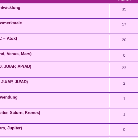
entwicklung
35
ensmerkmale
17
C = AS/x)
20
nd, Venus, Mars)
0
D, JU/AP, AP/AD)
23
 JU/AP, JU/AD)
2
chwendung
1
iter, Saturn, Kronos)
1
rs, Jupiter)
0