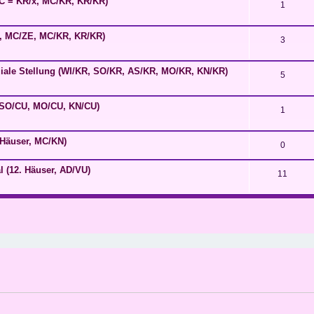
/MC = KR/x, MC/KR, KR/KR)
1
C, MC/ZE, MC/KR, KR/KR)
3
ziale Stellung (WI/KR, SO/KR, AS/KR, MO/KR, KN/KR)
5
, SO/CU, MO/CU, KN/CU)
1
 Häuser, MC/KN)
0
l (12. Häuser, AD/VU)
11
eiterte Suche