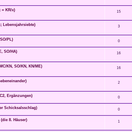
x = KR/x)
15
; Lebensjahrsiebte)
3
 SO/PL)
0
E, SO/HA)
16
, MC/KN, SO/KN, KN/ME)
16
nebeneinander)
2
MC2, Ergänzungen)
0
der Schicksalsschlag)
0
 (die 8. Häuser)
1