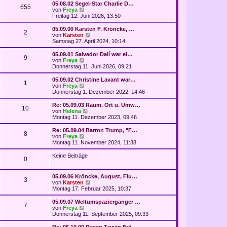
e
g
05.08.02 Segel-Star Charlie D…
655
s
N
von
Freya
t
e
Freitag 12. Juni 2026, 13:50
e
u
r
e
05.09.00 Karsten F. Kröncke, …
2
B
s
N
von
Karsten
e
t
e
Samstag 27. April 2024, 10:14
i
e
u
t
r
e
05.09.01 Salvador Dalí war ei…
r
9
B
s
N
von
Freya
a
e
t
e
Donnerstag 11. Juni 2026, 09:21
g
i
e
u
t
r
e
05.09.02 Christine Lavant war…
r
1
B
s
N
von
Freya
a
e
t
e
Donnerstag 1. Dezember 2022, 14:46
g
i
e
u
t
r
e
Re: 05.09.03 Raum, Ort u. Umw…
r
10
B
s
N
von
Helena
a
e
t
e
Montag 11. Dezember 2023, 09:46
g
i
e
u
t
r
e
Re: 05.09.04 Barron Trump, "F…
r
8
B
s
N
von
Freya
a
e
t
e
Montag 11. November 2024, 11:38
g
i
e
u
t
r
e
Keine Beiträge
r
0
B
s
a
e
t
g
i
e
05.09.06 Kröncke, August, Flu…
t
r
3
N
von
Karsten
r
B
e
Montag 17. Februar 2025, 10:37
a
e
u
g
i
e
05.09.07 Weltumspaziergänger …
t
7
s
N
von
Freya
r
t
e
Donnerstag 11. September 2025, 09:33
a
e
u
g
r
e