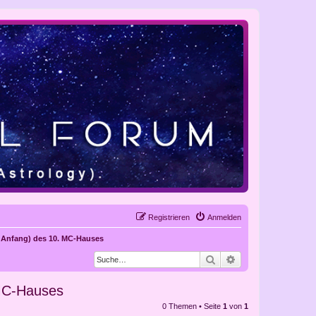
Registrieren
Anmelden
er Anfang) des 10. MC-Hauses
Suche
Erweiterte Suche
 MC-Hauses
0 Themen • Seite
1
von
1