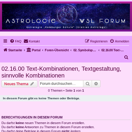
FAQ
Kontakt
Registrieren
Anmelden
Startseite
Portal
Foren-Übersicht
02. Symbolsprache Astrologie
02.16.00 Text-Kombinationen, Textgestaltung, sinnvolle Kombinationen
S
u
02.16.00 Text-Kombinationen, Textgestaltung,
c
sinnvolle Kombinationen
h
Suche
Erweiterte Suche
Neues Thema
e
0 Themen • Seite
1
von
1
In diesem Forum gibt es keine Themen oder Beiträge.
BERECHTIGUNGEN IN DIESEM FORUM
Du darfst
keine
neuen Themen in diesem Forum erstellen.
Du darfst
keine
Antworten zu Themen in diesem Forum erstellen.
Du darfst deine Beiträge in diesem Forum
nicht
ändern.