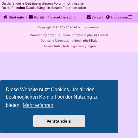
Du darfst deine Beiträge in diesem Forum
nicht
löschen.
Du darfst
keine
Dateianhänge in diesem Forum erstellen.
Startseite
Portal
Foren-Übersicht
Kontakt
Impressum
Copyright © 2012 - 2026 All rights reserved.
Powered by
phpBB
® Forum Software © phpBB Limited
Deutsche Übersetzung durch
phpBB.de
Datenschutz
|
Nutzungsbedingungen
Diese Website nutzt Cookies, um dir den
bestmöglichen Komfort bei der Nutzung zu
bieten.
Mehr erfahren
Verstanden!