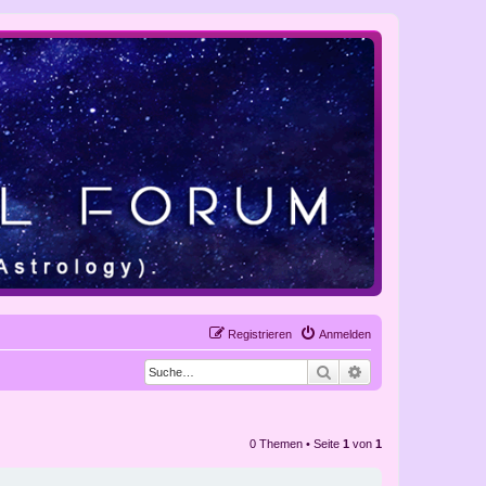
Registrieren
Anmelden
Suche
Erweiterte Suche
0 Themen • Seite
1
von
1