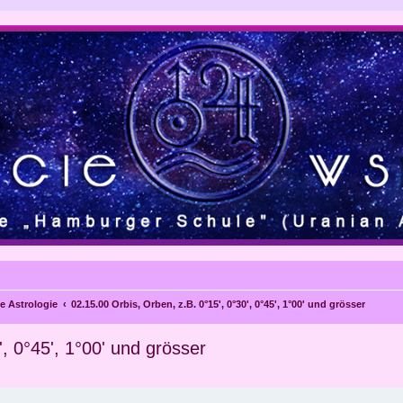
e Astrologie
02.15.00 Orbis, Orben, z.B. 0°15', 0°30', 0°45', 1°00' und grösser
', 0°45', 1°00' und grösser
eiterte Suche