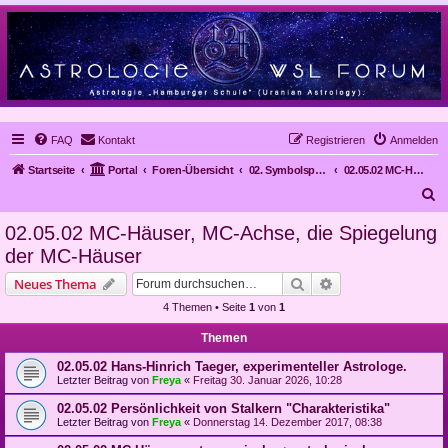
FAQ
Kontakt
Registrieren
Anmelden
Startseite
Portal
Foren-Übersicht
02. Symbolsprache Astrologie
02.05.02 MC-Häuser, MC-Achse, die Spiegelung der MC-Häuser
S
u
02.05.02 MC-Häuser, MC-Achse, die Spiegelung
c
der MC-Häuser
h
Suche
Erweiterte Suche
Neues Thema
e
4 Themen • Seite
1
von
1
Themen
02.05.02 Hans-Hinrich Taeger, experimenteller Astrologe.
Letzter Beitrag von
Freya
«
Freitag 30. Januar 2026, 10:28
02.05.02 Persönlichkeit von Stalkern "Charakteristika"
Letzter Beitrag von
Freya
«
Donnerstag 14. Dezember 2017, 08:38