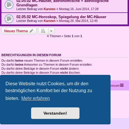
02.05.02 MC-Häuser, astronomische + astrologische
Grundlagen
Letzter Beitrag von
Karsten
«
Montag 16. Juni 2014, 17:28
02.05.02 MC-Horoskop, Spiegelung der MC-Häuser
Letzter Beitrag von
Karsten
«
Montag 26. Mai 2014, 12:45
Neues Thema
4 Themen • Seite
1
von
1
BERECHTIGUNGEN IN DIESEM FORUM
Du darfst
keine
neuen Themen in diesem Forum erstellen.
Du darfst
keine
Antworten zu Themen in diesem Forum erstellen.
Du darfst deine Beiträge in diesem Forum
nicht
ändern.
Du darfst deine Beiträge in diesem Forum
nicht
löschen.
Du darfst
keine
Dateianhänge in diesem Forum erstellen.
Diese Website nutzt Cookies, um dir den
Startseite
Portal
Foren-Übersicht
Kontakt
Impressum
bestmöglichen Komfort bei der Nutzung zu
Copyright © 2012 - 2026 All rights reserved.
bieten.
Mehr erfahren
Powered by
phpBB
® Forum Software © phpBB Limited
Deutsche Übersetzung durch
phpBB.de
Datenschutz
|
Nutzungsbedingungen
Verstanden!