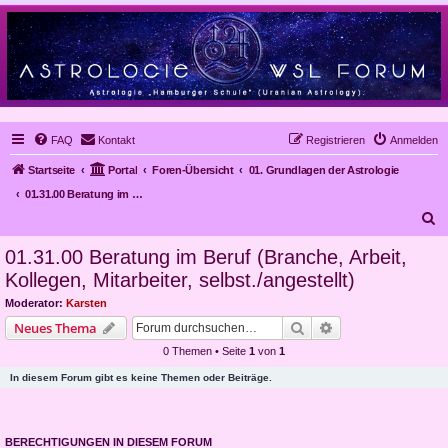
FAQ
Kontakt
Registrieren
Anmelden
Startseite
Portal
Foren-Übersicht
01. Grundlagen der Astrologie
01.31.00 Beratung im Beruf (Branche, Arbeit, Kollegen, Mitarbeiter, selbst./angestellt)
S
u
01.31.00 Beratung im Beruf (Branche, Arbeit,
c
Kollegen, Mitarbeiter, selbst./angestellt)
h
Moderator:
Karsten
e
Suche
Erweiterte Suche
Neues Thema
0 Themen • Seite
1
von
1
In diesem Forum gibt es keine Themen oder Beiträge.
BERECHTIGUNGEN IN DIESEM FORUM