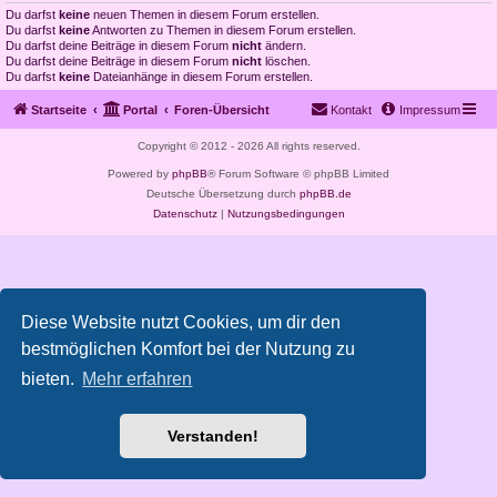
Du darfst
keine
neuen Themen in diesem Forum erstellen.
Du darfst
keine
Antworten zu Themen in diesem Forum erstellen.
Du darfst deine Beiträge in diesem Forum
nicht
ändern.
Du darfst deine Beiträge in diesem Forum
nicht
löschen.
Du darfst
keine
Dateianhänge in diesem Forum erstellen.
Startseite
Portal
Foren-Übersicht
Kontakt
Impressum
Copyright © 2012 - 2026 All rights reserved.
Powered by
phpBB
® Forum Software © phpBB Limited
Deutsche Übersetzung durch
phpBB.de
Datenschutz
|
Nutzungsbedingungen
Diese Website nutzt Cookies, um dir den
bestmöglichen Komfort bei der Nutzung zu
bieten.
Mehr erfahren
Verstanden!