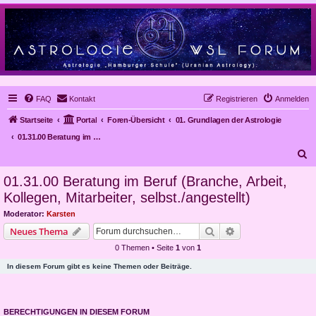
FAQ
Kontakt
Registrieren
Anmelden
Startseite
Portal
Foren-Übersicht
01. Grundlagen der Astrologie
01.31.00 Beratung im Beruf (Branche, Arbeit, Kollegen, Mitarbeiter, selbst./angestellt)
S
u
01.31.00 Beratung im Beruf (Branche, Arbeit,
c
Kollegen, Mitarbeiter, selbst./angestellt)
h
Moderator:
Karsten
e
Suche
Erweiterte Suche
Neues Thema
0 Themen • Seite
1
von
1
In diesem Forum gibt es keine Themen oder Beiträge.
BERECHTIGUNGEN IN DIESEM FORUM