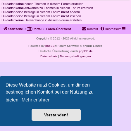
Du darfst
keine
neuen Themen in diesem Forum erstellen.
Du darfst
keine
Antworten zu Themen in diesem Forum erstellen.
Du darfst deine Beiträge in diesem Forum
nicht
ändern.
Du darfst deine Beiträge in diesem Forum
nicht
löschen.
Du darfst
keine
Dateianhänge in diesem Forum erstellen.
Startseite
Portal
Foren-Übersicht
Kontakt
Impressum
Copyright © 2012 - 2026 All rights reserved.
Powered by
phpBB
® Forum Software © phpBB Limited
Deutsche Übersetzung durch
phpBB.de
Datenschutz
|
Nutzungsbedingungen
Diese Website nutzt Cookies, um dir den
bestmöglichen Komfort bei der Nutzung zu
bieten.
Mehr erfahren
Verstanden!