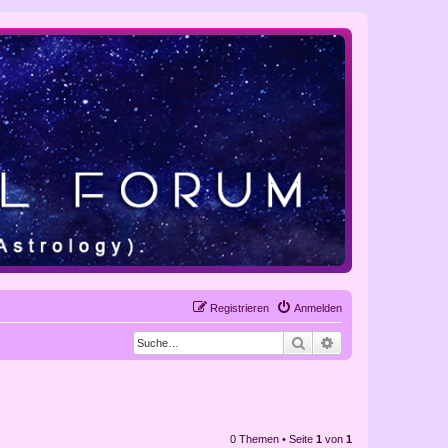
Registrieren
Anmelden
Suche
Erweiterte Suche
0 Themen • Seite
1
von
1