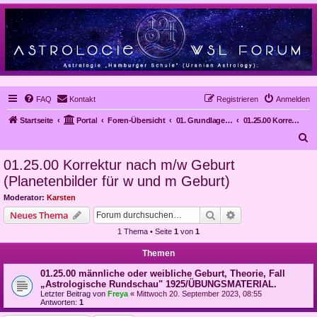
FAQ
Kontakt
Registrieren
Anmelden
Startseite
Portal
Foren-Übersicht
01. Grundlagen der Astrologie
01.25.00 Korrektur nach m/w Geburt (Planetenbilder für w und m Geburt)
S
u
01.25.00 Korrektur nach m/w Geburt
c
(Planetenbilder für w und m Geburt)
h
Moderator:
Karsten
e
Suche
Erweiterte Suche
Neues Thema
1 Thema • Seite
1
von
1
Themen
01.25.00 männliche oder weibliche Geburt, Theorie, Fall
„Astrologische Rundschau" 1925/ÜBUNGSMATERIAL.
Letzter Beitrag von
Freya
«
Mittwoch 20. September 2023, 08:55
Antworten:
1