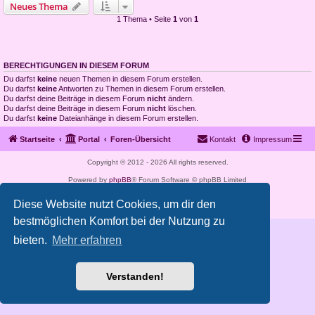
Neues Thema
1 Thema • Seite
1
von
1
BERECHTIGUNGEN IN DIESEM FORUM
Du darfst
keine
neuen Themen in diesem Forum erstellen.
Du darfst
keine
Antworten zu Themen in diesem Forum erstellen.
Du darfst deine Beiträge in diesem Forum
nicht
ändern.
Du darfst deine Beiträge in diesem Forum
nicht
löschen.
Du darfst
keine
Dateianhänge in diesem Forum erstellen.
Startseite
Portal
Foren-Übersicht
Kontakt
Impressum
Copyright © 2012 - 2026 All rights reserved.
Powered by
phpBB
® Forum Software © phpBB Limited
Deutsche Übersetzung durch
phpBB.de
Diese Website nutzt Cookies, um dir den
Datenschutz
|
Nutzungsbedingungen
bestmöglichen Komfort bei der Nutzung zu
bieten.
Mehr erfahren
Verstanden!