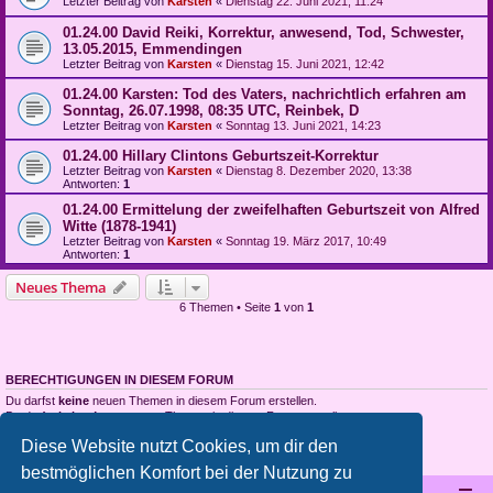
Letzter Beitrag von
Karsten
«
Dienstag 22. Juni 2021, 11:24
01.24.00 David Reiki, Korrektur, anwesend, Tod, Schwester,
13.05.2015, Emmendingen
Letzter Beitrag von
Karsten
«
Dienstag 15. Juni 2021, 12:42
01.24.00 Karsten: Tod des Vaters, nachrichtlich erfahren am
Sonntag, 26.07.1998, 08:35 UTC, Reinbek, D
Letzter Beitrag von
Karsten
«
Sonntag 13. Juni 2021, 14:23
01.24.00 Hillary Clintons Geburtszeit-Korrektur
Letzter Beitrag von
Karsten
«
Dienstag 8. Dezember 2020, 13:38
Antworten:
1
01.24.00 Ermittelung der zweifelhaften Geburtszeit von Alfred
Witte (1878-1941)
Letzter Beitrag von
Karsten
«
Sonntag 19. März 2017, 10:49
Antworten:
1
Neues Thema
6 Themen • Seite
1
von
1
BERECHTIGUNGEN IN DIESEM FORUM
Du darfst
keine
neuen Themen in diesem Forum erstellen.
Du darfst
keine
Antworten zu Themen in diesem Forum erstellen.
Du darfst deine Beiträge in diesem Forum
nicht
ändern.
Diese Website nutzt Cookies, um dir den
Du darfst deine Beiträge in diesem Forum
nicht
löschen.
Du darfst
keine
Dateianhänge in diesem Forum erstellen.
bestmöglichen Komfort bei der Nutzung zu