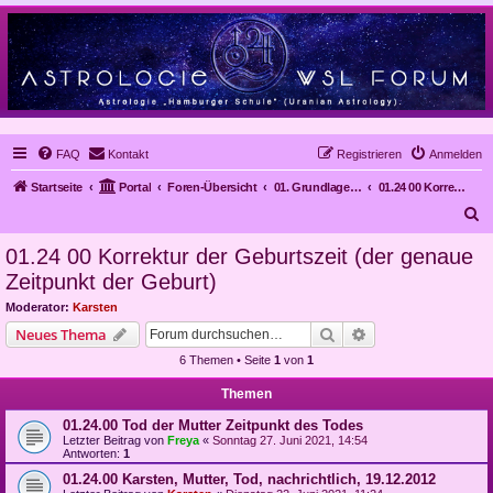
FAQ
Kontakt
Registrieren
Anmelden
Startseite
Portal
Foren-Übersicht
01. Grundlagen der Astrologie
01.24 00 Korrektur der Geburtszeit (der genaue Zeitpunkt der Geburt)
S
u
01.24 00 Korrektur der Geburtszeit (der genaue
c
Zeitpunkt der Geburt)
h
Moderator:
Karsten
e
Suche
Erweiterte Suche
Neues Thema
6 Themen • Seite
1
von
1
Themen
01.24.00 Tod der Mutter Zeitpunkt des Todes
Letzter Beitrag von
Freya
«
Sonntag 27. Juni 2021, 14:54
Antworten:
1
01.24.00 Karsten, Mutter, Tod, nachrichtlich, 19.12.2012