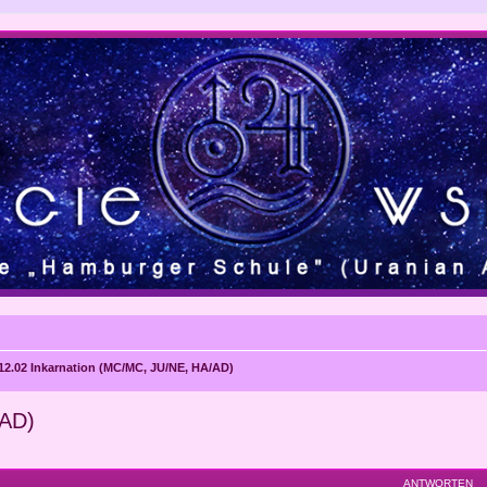
12.02 Inkarnation (MC/MC, JU/NE, HA/AD)
/AD)
eiterte Suche
ANTWORTEN