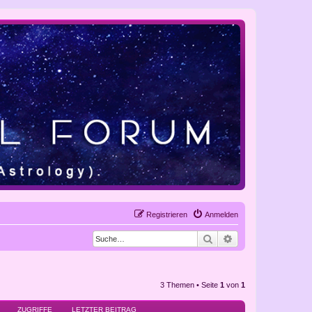
Registrieren
Anmelden
Suche
Erweiterte Suche
3 Themen • Seite
1
von
1
ZUGRIFFE
LETZTER BEITRAG