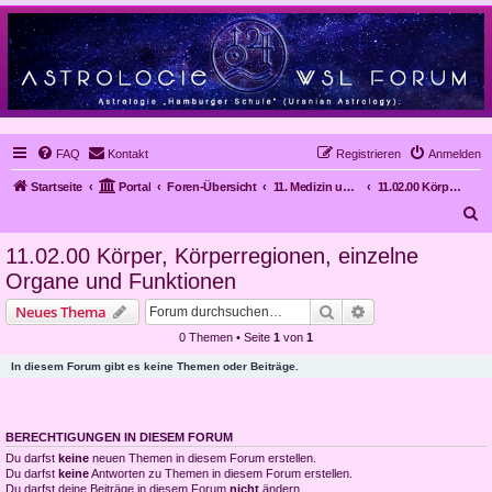
FAQ
Kontakt
Registrieren
Anmelden
Startseite
Portal
Foren-Übersicht
11. Medizin und Astrologie
11.02.00 Körper, Körperregionen, einzelne Organe und Funktionen
S
u
11.02.00 Körper, Körperregionen, einzelne
c
Organe und Funktionen
h
Suche
Erweiterte Suche
Neues Thema
e
0 Themen • Seite
1
von
1
In diesem Forum gibt es keine Themen oder Beiträge.
BERECHTIGUNGEN IN DIESEM FORUM
Du darfst
keine
neuen Themen in diesem Forum erstellen.
Du darfst
keine
Antworten zu Themen in diesem Forum erstellen.
Du darfst deine Beiträge in diesem Forum
nicht
ändern.