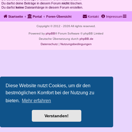
Du darfst deine Beiträge in diesem Forum
nicht
löschen.
Du darfst
keine
Dateianhänge in diesem Forum erstellen.
Startseite
Portal
Foren-Übersicht
Kontakt
Impressum
Copyright © 2012 - 2026 All rights reserved.
Powered by
phpBB
® Forum Software © phpBB Limited
Deutsche Übersetzung durch
phpBB.de
Datenschutz
|
Nutzungsbedingungen
Diese Website nutzt Cookies, um dir den
bestmöglichen Komfort bei der Nutzung zu
bieten.
Mehr erfahren
Verstanden!