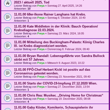
2023 / aktuell 2025, Tod
Letzter Beitrag von
Freya
«
Sonntag 27. April 2025, 14:26
Antworten:
10
11.01.00 68er-Ikone Rainer Langhans hat Krebs.
Letzter Beitrag von
Freya
«
Sonntag 6. Oktober 2024, 10:40
Antworten:
1
11.01.00 Kate Middleton in der Klinik: Bauch Operation/
Krebsdiagnose 22.03.2024.
Letzter Beitrag von
Freya
«
Samstag 23. März 2024, 16:05
Antworten:
4
11.01.00 Mitteilung des Buckingham-Palasts: König Charles
III. ist Krebs diagnostiziert worden.
Letzter Beitrag von
Freya
«
Donnerstag 8. Februar 2024, 09:40
11.01.00 Bryan Randall: Lebensgefährte von Sandra Bullock
stirbt mit 57 Jahren.
Letzter Beitrag von
Freya
«
Mittwoch 9. August 2023, 10:22
11.01.00 FPÖ-Chef Herbert Kickl ist positiv auf das
Coronavirus getestet worden.
Letzter Beitrag von
Freya
«
Dienstag 23. November 2021, 09:40
11.01.00 Starts der COVID-19-Impfung 27.12.2020 Wien.
Letzter Beitrag von
Freya
«
Sonntag 27. Dezember 2020, 13:54
Antworten:
1
11.01.00 Chris Rea: Musiker, „Driving Home for Christmas“
Letzter Beitrag von
Freya
«
Samstag 19. Dezember 2020, 08:08
Antworten:
4
11.01.00 Gaby Köster, Komikerin, Schauspielerin ihr