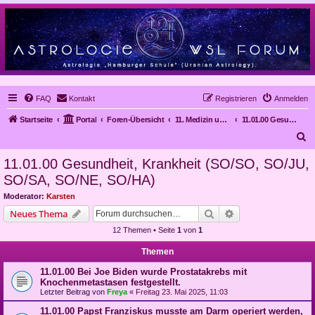
FAQ
Kontakt
Registrieren
Anmelden
Startseite
Portal
Foren-Übersicht
11. Medizin und Astrologie
11.01.00 Gesundheit, Krankheit (SO/SO, SO/JU, SO/SA, SO/NE, SO/HA)
S
u
11.01.00 Gesundheit, Krankheit (SO/SO, SO/JU,
c
SO/SA, SO/NE, SO/HA)
h
Moderator:
Karsten
e
Suche
Erweiterte Suche
Neues Thema
12 Themen • Seite
1
von
1
Themen
11.01.00 Bei Joe Biden wurde Prostatakrebs mit
Knochenmetastasen festgestellt.
Letzter Beitrag von
Freya
«
Freitag 23. Mai 2025, 11:03
11.01.00 Papst Franziskus musste am Darm operiert werden,