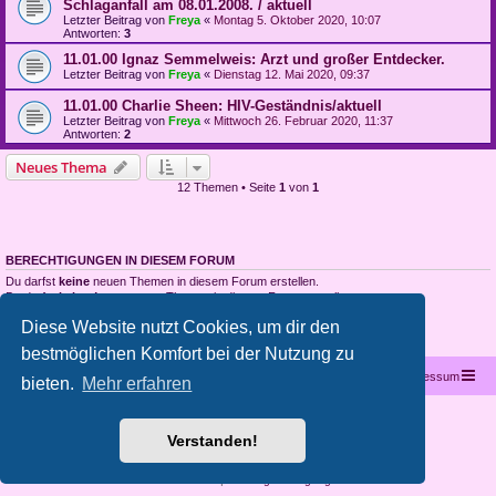
Schlaganfall am 08.01.2008. / aktuell
Letzter Beitrag von
Freya
«
Montag 5. Oktober 2020, 10:07
Antworten:
3
11.01.00 Ignaz Semmelweis: Arzt und großer Entdecker.
Letzter Beitrag von
Freya
«
Dienstag 12. Mai 2020, 09:37
11.01.00 Charlie Sheen: HIV-Geständnis/aktuell
Letzter Beitrag von
Freya
«
Mittwoch 26. Februar 2020, 11:37
Antworten:
2
Neues Thema
12 Themen • Seite
1
von
1
BERECHTIGUNGEN IN DIESEM FORUM
Du darfst
keine
neuen Themen in diesem Forum erstellen.
Du darfst
keine
Antworten zu Themen in diesem Forum erstellen.
Du darfst deine Beiträge in diesem Forum
nicht
ändern.
Diese Website nutzt Cookies, um dir den
Du darfst deine Beiträge in diesem Forum
nicht
löschen.
Du darfst
keine
Dateianhänge in diesem Forum erstellen.
bestmöglichen Komfort bei der Nutzung zu
Startseite
Portal
Foren-Übersicht
Kontakt
Impressum
bieten.
Mehr erfahren
Copyright © 2012 - 2026 All rights reserved.
Verstanden!
Powered by
phpBB
® Forum Software © phpBB Limited
Deutsche Übersetzung durch
phpBB.de
Datenschutz
|
Nutzungsbedingungen