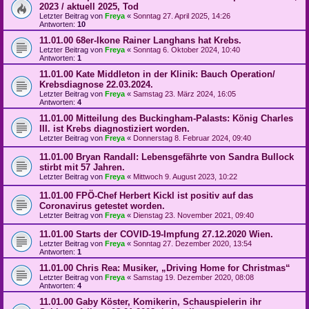
2023 / aktuell 2025, Tod
Letzter Beitrag von
Freya
«
Sonntag 27. April 2025, 14:26
Antworten:
10
11.01.00 68er-Ikone Rainer Langhans hat Krebs.
Letzter Beitrag von
Freya
«
Sonntag 6. Oktober 2024, 10:40
Antworten:
1
11.01.00 Kate Middleton in der Klinik: Bauch Operation/
Krebsdiagnose 22.03.2024.
Letzter Beitrag von
Freya
«
Samstag 23. März 2024, 16:05
Antworten:
4
11.01.00 Mitteilung des Buckingham-Palasts: König Charles
III. ist Krebs diagnostiziert worden.
Letzter Beitrag von
Freya
«
Donnerstag 8. Februar 2024, 09:40
11.01.00 Bryan Randall: Lebensgefährte von Sandra Bullock
stirbt mit 57 Jahren.
Letzter Beitrag von
Freya
«
Mittwoch 9. August 2023, 10:22
11.01.00 FPÖ-Chef Herbert Kickl ist positiv auf das
Coronavirus getestet worden.
Letzter Beitrag von
Freya
«
Dienstag 23. November 2021, 09:40
11.01.00 Starts der COVID-19-Impfung 27.12.2020 Wien.
Letzter Beitrag von
Freya
«
Sonntag 27. Dezember 2020, 13:54
Antworten:
1
11.01.00 Chris Rea: Musiker, „Driving Home for Christmas“
Letzter Beitrag von
Freya
«
Samstag 19. Dezember 2020, 08:08
Antworten:
4
11.01.00 Gaby Köster, Komikerin, Schauspielerin ihr