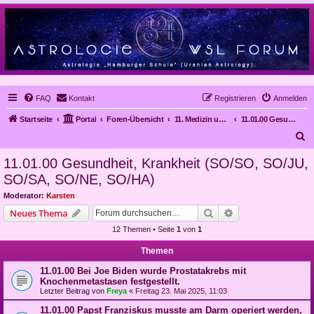
FAQ
Kontakt
Registrieren
Anmelden
Startseite
Portal
Foren-Übersicht
11. Medizin und Astrologie
11.01.00 Gesundheit, Krankheit (SO/SO, SO/JU, SO/SA, SO/NE, SO/HA)
S
u
11.01.00 Gesundheit, Krankheit (SO/SO, SO/JU,
c
SO/SA, SO/NE, SO/HA)
h
Moderator:
Karsten
e
Suche
Erweiterte Suche
Neues Thema
12 Themen • Seite
1
von
1
Themen
11.01.00 Bei Joe Biden wurde Prostatakrebs mit
Knochenmetastasen festgestellt.
Letzter Beitrag von
Freya
«
Freitag 23. Mai 2025, 11:03
11.01.00 Papst Franziskus musste am Darm operiert werden,