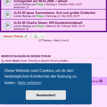
Schlaganfall am 08.01.2008. / aktuell
Letzter Beitrag von
Freya
«
Montag 5. Oktober 2020, 10:07
Antworten:
3
11.01.00 Ignaz Semmelweis: Arzt und großer Entdecker.
Letzter Beitrag von
Freya
«
Dienstag 12. Mai 2020, 09:37
11.01.00 Charlie Sheen: HIV-Geständnis/aktuell
Letzter Beitrag von
Freya
«
Mittwoch 26. Februar 2020, 11:37
Antworten:
2
Neues Thema
12 Themen • Seite
1
von
1
BERECHTIGUNGEN IN DIESEM FORUM
Du darfst
keine
neuen Themen in diesem Forum erstellen.
Du darfst
keine
Antworten zu Themen in diesem Forum erstellen.
Du darfst deine Beiträge in diesem Forum
nicht
ändern.
Diese Website nutzt Cookies, um dir den
Du darfst deine Beiträge in diesem Forum
nicht
löschen.
Du darfst
keine
Dateianhänge in diesem Forum erstellen.
bestmöglichen Komfort bei der Nutzung zu
Startseite
Portal
Foren-Übersicht
Kontakt
Impressum
bieten.
Mehr erfahren
Copyright © 2012 - 2026 All rights reserved.
Verstanden!
Powered by
phpBB
® Forum Software © phpBB Limited
Deutsche Übersetzung durch
phpBB.de
Datenschutz
|
Nutzungsbedingungen