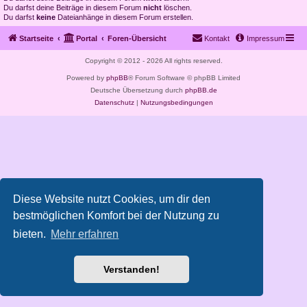
Du darfst deine Beiträge in diesem Forum
nicht
löschen.
Du darfst
keine
Dateianhänge in diesem Forum erstellen.
Startseite
Portal
Foren-Übersicht
Kontakt
Impressum
Copyright © 2012 - 2026 All rights reserved.
Powered by
phpBB
® Forum Software © phpBB Limited
Deutsche Übersetzung durch
phpBB.de
Datenschutz
|
Nutzungsbedingungen
Diese Website nutzt Cookies, um dir den
bestmöglichen Komfort bei der Nutzung zu
bieten.
Mehr erfahren
Verstanden!