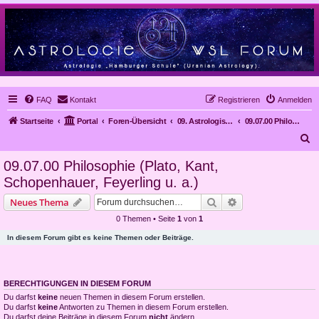
FAQ
Kontakt
Registrieren
Anmelden
Startseite
Portal
Foren-Übersicht
09. Astrologische Methoden und Kritik an der Astrologie
09.07.00 Philosophie (Plato, Kant, Schopenhauer, Feyerling u. a.)
S
u
09.07.00 Philosophie (Plato, Kant,
c
Schopenhauer, Feyerling u. a.)
h
Suche
Erweiterte Suche
Neues Thema
e
0 Themen • Seite
1
von
1
In diesem Forum gibt es keine Themen oder Beiträge.
BERECHTIGUNGEN IN DIESEM FORUM
Du darfst
keine
neuen Themen in diesem Forum erstellen.
Du darfst
keine
Antworten zu Themen in diesem Forum erstellen.
Du darfst deine Beiträge in diesem Forum
nicht
ändern.