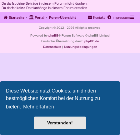
Du darfst deine Beiträge in diesem Forum
nicht
löschen.
Du darfst
keine
Dateianhänge in diesem Forum erstellen.
Startseite
Portal
Foren-Übersicht
Kontakt
Impressum
Copyright © 2012 - 2026 All rights reserved.
Powered by
phpBB
® Forum Software © phpBB Limited
Deutsche Übersetzung durch
phpBB.de
Datenschutz
|
Nutzungsbedingungen
Diese Website nutzt Cookies, um dir den
bestmöglichen Komfort bei der Nutzung zu
bieten.
Mehr erfahren
Verstanden!