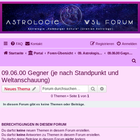
FAQ
Kontakt
Registrieren
Anmelden
Startseite
Portal
Foren-Übersicht
09. Astrologische Methoden und Kritik an der Astrologie
09.06.00 Gegner (je nach Standpunkt und Weltanschauung)
S
u
09.06.00 Gegner (je nach Standpunkt und
c
Weltanschauung)
h
Suche
Erweiterte Suche
Neues Thema
e
0 Themen • Seite
1
von
1
In diesem Forum gibt es keine Themen oder Beiträge.
BERECHTIGUNGEN IN DIESEM FORUM
Du darfst
keine
neuen Themen in diesem Forum erstellen.
Du darfst
keine
Antworten zu Themen in diesem Forum erstellen.
Du darfst deine Beiträge in diesem Forum
nicht
ändern.