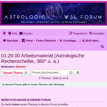
FAQ
Kontakt
Registrieren
Anmelden
Startseite
Portal
Foren-Übersicht
01. Grundlagen der Astrologie
01.20.00 Arbeitsmaterial (Astrologische Rechenscheibe, 360° u. a.)
S
u
01.20.00 Arbeitsmaterial (Astrologische
c
Rechenscheibe, 360° u. a.)
h
Moderator:
Karsten
e
Suche
Erweiterte Suche
Neues Thema
0 Themen • Seite
1
von
1
In diesem Forum gibt es keine Themen oder Beiträge.
BERECHTIGUNGEN IN DIESEM FORUM
Du darfst
keine
neuen Themen in diesem Forum erstellen.