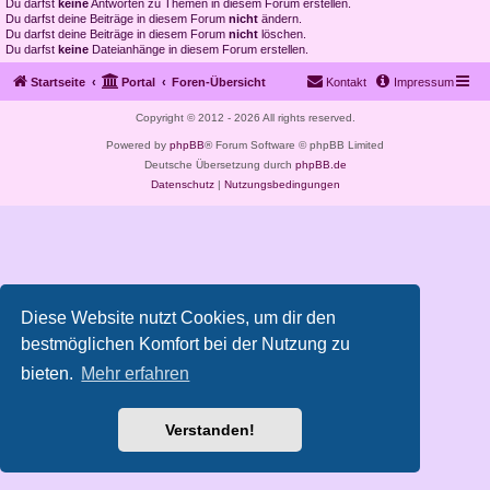
Du darfst
keine
Antworten zu Themen in diesem Forum erstellen.
Du darfst deine Beiträge in diesem Forum
nicht
ändern.
Du darfst deine Beiträge in diesem Forum
nicht
löschen.
Du darfst
keine
Dateianhänge in diesem Forum erstellen.
Startseite
Portal
Foren-Übersicht
Kontakt
Impressum
Copyright © 2012 - 2026 All rights reserved.
Powered by
phpBB
® Forum Software © phpBB Limited
Deutsche Übersetzung durch
phpBB.de
Datenschutz
|
Nutzungsbedingungen
Diese Website nutzt Cookies, um dir den
bestmöglichen Komfort bei der Nutzung zu
bieten.
Mehr erfahren
Verstanden!