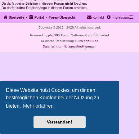
Du darfst deine Beiträge in diesem Forum
nicht
löschen.
Du darfst
keine
Dateianhänge in diesem Forum erstellen.
Startseite
Portal
Foren-Übersicht
Kontakt
Impressum
Copyright © 2012 - 2026 All rights reserved.
Powered by
phpBB
® Forum Software © phpBB Limited
Deutsche Übersetzung durch
phpBB.de
Datenschutz
|
Nutzungsbedingungen
Diese Website nutzt Cookies, um dir den
bestmöglichen Komfort bei der Nutzung zu
bieten.
Mehr erfahren
Verstanden!