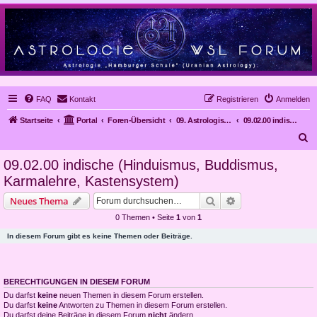
FAQ
Kontakt
Registrieren
Anmelden
Startseite
Portal
Foren-Übersicht
09. Astrologische Methoden und Kritik an der Astrologie
09.02.00 indische (Hinduismus, Buddismus, Karmalehre, Kastensystem)
S
u
09.02.00 indische (Hinduismus, Buddismus,
c
Karmalehre, Kastensystem)
h
Suche
Erweiterte Suche
Neues Thema
e
0 Themen • Seite
1
von
1
In diesem Forum gibt es keine Themen oder Beiträge.
BERECHTIGUNGEN IN DIESEM FORUM
Du darfst
keine
neuen Themen in diesem Forum erstellen.
Du darfst
keine
Antworten zu Themen in diesem Forum erstellen.
Du darfst deine Beiträge in diesem Forum
nicht
ändern.