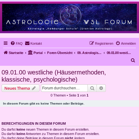
FAQ
Kontakt
Registrieren
Anmelden
Startseite
Portal
Foren-Übersicht
09. Astrologische Methoden und Kritik an der Astrologie
09.01.00 westliche (Häusermethoden, klassische, psychologische)
S
u
09.01.00 westliche (Häusermethoden,
c
klassische, psychologische)
h
Suche
Erweiterte Suche
Neues Thema
e
0 Themen • Seite
1
von
1
In diesem Forum gibt es keine Themen oder Beiträge.
BERECHTIGUNGEN IN DIESEM FORUM
Du darfst
keine
neuen Themen in diesem Forum erstellen.
Du darfst
keine
Antworten zu Themen in diesem Forum erstellen.
Du darfst deine Beiträge in diesem Forum
nicht
ändern.