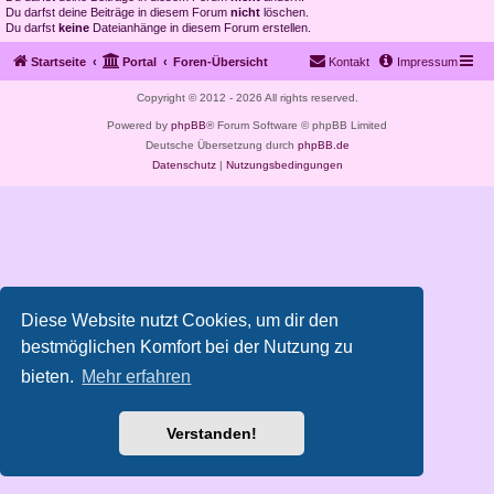
Du darfst deine Beiträge in diesem Forum
nicht
löschen.
Du darfst
keine
Dateianhänge in diesem Forum erstellen.
Startseite
Portal
Foren-Übersicht
Kontakt
Impressum
Copyright © 2012 - 2026 All rights reserved.
Powered by
phpBB
® Forum Software © phpBB Limited
Deutsche Übersetzung durch
phpBB.de
Datenschutz
|
Nutzungsbedingungen
Diese Website nutzt Cookies, um dir den
bestmöglichen Komfort bei der Nutzung zu
bieten.
Mehr erfahren
Verstanden!