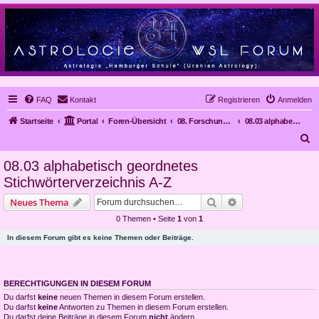
FAQ
Kontakt
Registrieren
Anmelden
Startseite
Portal
Foren-Übersicht
08. Forschungsergebnisse
08.03 alphabetisch geordnetes Stichwörterverzeichnis A-Z
S
u
08.03 alphabetisch geordnetes
c
Stichwörterverzeichnis A-Z
h
Suche
Erweiterte Suche
Neues Thema
e
0 Themen • Seite
1
von
1
In diesem Forum gibt es keine Themen oder Beiträge.
BERECHTIGUNGEN IN DIESEM FORUM
Du darfst
keine
neuen Themen in diesem Forum erstellen.
Du darfst
keine
Antworten zu Themen in diesem Forum erstellen.
Du darfst deine Beiträge in diesem Forum
nicht
ändern.