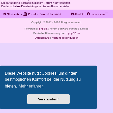
Du darfst deine Beiträge in diesem Forum
nicht
löschen.
Du darfst
keine
Dateianhänge in diesem Forum erstellen.
Startseite
Portal
Foren-Übersicht
Kontakt
Impressum
Copyright © 2012 - 2026 All rights reserved.
Powered by
phpBB
® Forum Software © phpBB Limited
Deutsche Übersetzung durch
phpBB.de
Datenschutz
|
Nutzungsbedingungen
Diese Website nutzt Cookies, um dir den
bestmöglichen Komfort bei der Nutzung zu
bieten.
Mehr erfahren
Verstanden!