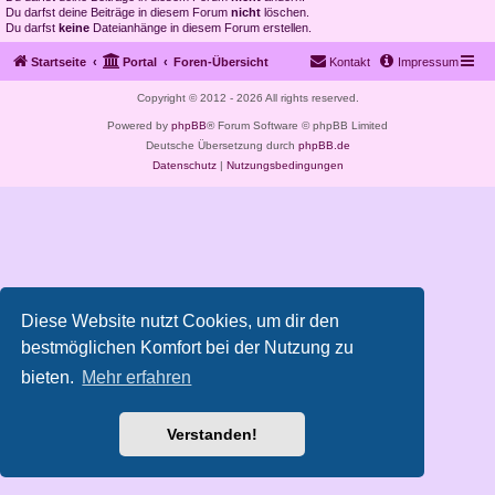
Du darfst deine Beiträge in diesem Forum
nicht
löschen.
Du darfst
keine
Dateianhänge in diesem Forum erstellen.
Startseite
Portal
Foren-Übersicht
Kontakt
Impressum
Copyright © 2012 - 2026 All rights reserved.
Powered by
phpBB
® Forum Software © phpBB Limited
Deutsche Übersetzung durch
phpBB.de
Datenschutz
|
Nutzungsbedingungen
Diese Website nutzt Cookies, um dir den
bestmöglichen Komfort bei der Nutzung zu
bieten.
Mehr erfahren
Verstanden!