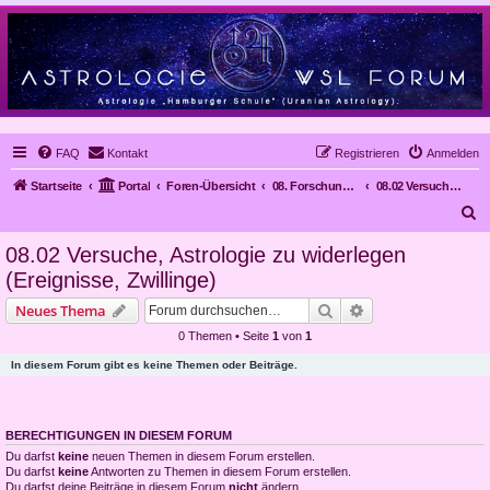
FAQ
Kontakt
Registrieren
Anmelden
Startseite
Portal
Foren-Übersicht
08. Forschungsergebnisse
08.02 Versuche, Astrologie zu widerlegen (Ereignisse, Zwillinge)
S
u
08.02 Versuche, Astrologie zu widerlegen
c
(Ereignisse, Zwillinge)
h
Suche
Erweiterte Suche
Neues Thema
e
0 Themen • Seite
1
von
1
In diesem Forum gibt es keine Themen oder Beiträge.
BERECHTIGUNGEN IN DIESEM FORUM
Du darfst
keine
neuen Themen in diesem Forum erstellen.
Du darfst
keine
Antworten zu Themen in diesem Forum erstellen.
Du darfst deine Beiträge in diesem Forum
nicht
ändern.