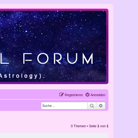
Registrieren
Anmelden
Suche
Erweiterte Suche
0 Themen • Seite
1
von
1