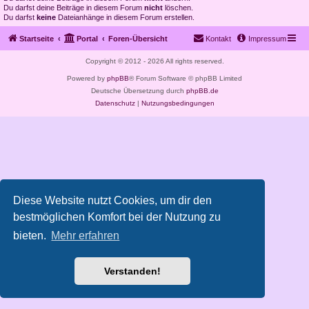
Du darfst deine Beiträge in diesem Forum
nicht
löschen.
Du darfst
keine
Dateianhänge in diesem Forum erstellen.
Startseite
Portal
Foren-Übersicht
Kontakt
Impressum
Copyright © 2012 - 2026 All rights reserved.
Powered by
phpBB
® Forum Software © phpBB Limited
Deutsche Übersetzung durch
phpBB.de
Datenschutz
|
Nutzungsbedingungen
Diese Website nutzt Cookies, um dir den
bestmöglichen Komfort bei der Nutzung zu
bieten.
Mehr erfahren
Verstanden!