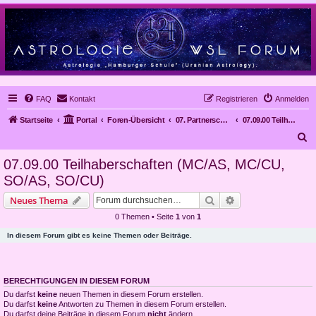
FAQ
Kontakt
Registrieren
Anmelden
Startseite
Portal
Foren-Übersicht
07. Partnerschaften
07.09.00 Teilhaberschaften (MC/AS, MC/CU, SO/AS, SO/CU)
S
u
07.09.00 Teilhaberschaften (MC/AS, MC/CU,
c
SO/AS, SO/CU)
h
Suche
Erweiterte Suche
Neues Thema
e
0 Themen • Seite
1
von
1
In diesem Forum gibt es keine Themen oder Beiträge.
BERECHTIGUNGEN IN DIESEM FORUM
Du darfst
keine
neuen Themen in diesem Forum erstellen.
Du darfst
keine
Antworten zu Themen in diesem Forum erstellen.
Du darfst deine Beiträge in diesem Forum
nicht
ändern.