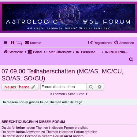
FAQ
Kontakt
Registrieren
Anmelden
Startseite
Portal
Foren-Übersicht
07. Partnerschaften
07.09.00 Teilhaberschaften (MC/AS, MC/CU, SO/AS, SO/CU)
S
u
07.09.00 Teilhaberschaften (MC/AS, MC/CU,
c
SO/AS, SO/CU)
h
Suche
Erweiterte Suche
Neues Thema
e
0 Themen • Seite
1
von
1
In diesem Forum gibt es keine Themen oder Beiträge.
BERECHTIGUNGEN IN DIESEM FORUM
Du darfst
keine
neuen Themen in diesem Forum erstellen.
Du darfst
keine
Antworten zu Themen in diesem Forum erstellen.
Du darfst deine Beiträge in diesem Forum
nicht
ändern.