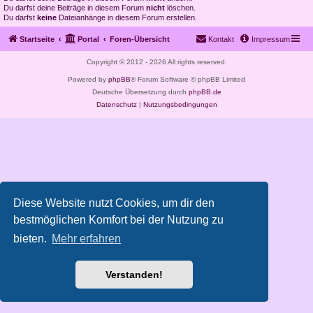
Du darfst deine Beiträge in diesem Forum
nicht
löschen.
Du darfst
keine
Dateianhänge in diesem Forum erstellen.
Startseite
Portal
Foren-Übersicht
Kontakt
Impressum
Copyright © 2012 - 2026 All rights reserved.
Powered by
phpBB
® Forum Software © phpBB Limited
Deutsche Übersetzung durch
phpBB.de
Datenschutz
|
Nutzungsbedingungen
Diese Website nutzt Cookies, um dir den
bestmöglichen Komfort bei der Nutzung zu
bieten.
Mehr erfahren
Verstanden!