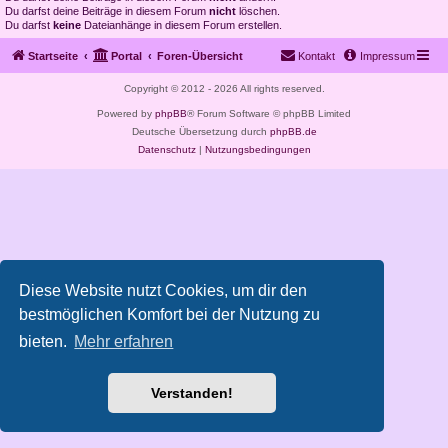
Du darfst deine Beiträge in diesem Forum
nicht
löschen.
Du darfst
keine
Dateianhänge in diesem Forum erstellen.
Startseite
Portal
Foren-Übersicht
Kontakt
Impressum
Copyright © 2012 - 2026 All rights reserved.
Powered by
phpBB
® Forum Software © phpBB Limited
Deutsche Übersetzung durch
phpBB.de
Datenschutz
|
Nutzungsbedingungen
Diese Website nutzt Cookies, um dir den
bestmöglichen Komfort bei der Nutzung zu
bieten.
Mehr erfahren
Verstanden!