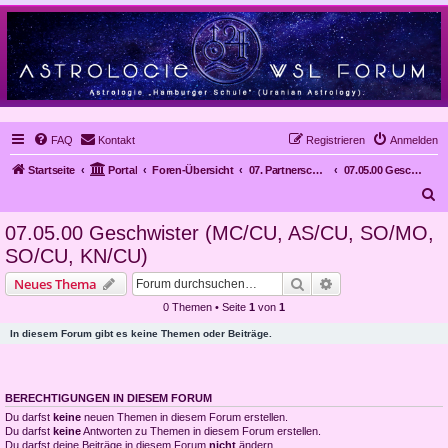
FAQ
Kontakt
Registrieren
Anmelden
Startseite
Portal
Foren-Übersicht
07. Partnerschaften
07.05.00 Geschwister (MC/CU, AS/CU, SO/MO, SO/CU, KN/CU)
S
u
07.05.00 Geschwister (MC/CU, AS/CU, SO/MO,
c
SO/CU, KN/CU)
h
Suche
Erweiterte Suche
Neues Thema
e
0 Themen • Seite
1
von
1
In diesem Forum gibt es keine Themen oder Beiträge.
BERECHTIGUNGEN IN DIESEM FORUM
Du darfst
keine
neuen Themen in diesem Forum erstellen.
Du darfst
keine
Antworten zu Themen in diesem Forum erstellen.
Du darfst deine Beiträge in diesem Forum
nicht
ändern.