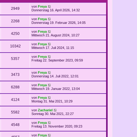
von
Freya
2949
Donnerstag 16. April 2026, 14:32
von
Freya
2268
Donnerstag 19. Februar 2026, 14:05
von
Freya
4250
Mittwoch 21. August 2024, 10:27
von
Freya
10342
Mittwoch 17. Juli 2024, 11:15
von
Freya
5357
Freitag 22. September 2023, 09:59
von
Freya
3473
Donnerstag 14. Juli 2022, 12:01
von
Freya
6288
Mittwoch 19. Januar 2022, 13:04
von
Freya
4124
Montag 31. Mai 2021, 10:29
von
Zachariel
5582
Sonntag 30. Mai 2021, 22:27
von
Freya
4548
Freitag 13. November 2020, 09:23
von
Freya