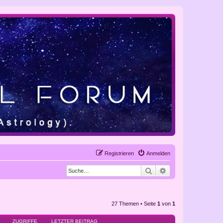
Registrieren
Anmelden
Suche
Erweiterte Suche
27 Themen • Seite
1
von
1
ZUGRIFFE
LETZTER BEITRAG