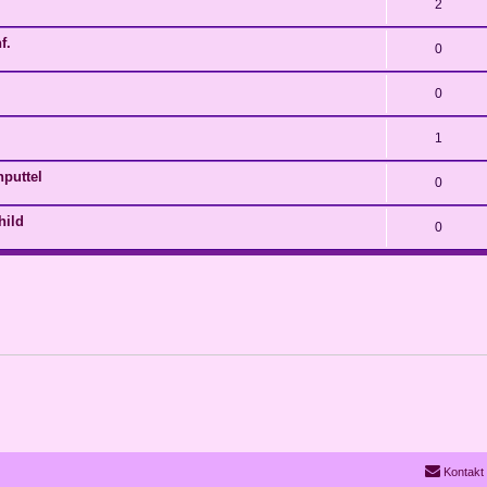
2
f.
0
0
1
nputtel
0
hild
0
Kontakt