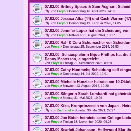
07.03.00 Britney Spears & Sam Asghari; Schei
von
Freya
»
Donnerstag 16. April 2026, 14:32
07.03.00 Jessica Alba (44) und Cash Warren (47) 
von
Freya
»
Donnerstag 19. Februar 2026, 14:05
07.03.00 Jennifer Lopez hat die Scheidung von 
von
Freya
»
Mittwoch 21. August 2024, 10:27
07.03.00 Ralf & Cora Schumacher vor Scheidung?
von
Freya
»
Donnerstag 25. September 2014, 09:53
07.03.00 Schauspielerin Bijou Phillips hat d
Danny Masterson, eingereicht
von
Freya
»
Freitag 22. September 2023, 09:59
07.03.00 Cathy Hummels; Scheidung soll einger
von
Freya
»
Donnerstag 14. Juli 2022, 12:01
07.03.00 Michelle Hunziker heiratet am 10.Okto
von
Freya
»
Mittwoch 13. August 2014, 10:20
07.03.00 Sängerin Sarah Lombardi hat geheirate
von
Freya
»
Montag 31. Mai 2021, 10:29
07.03.00 Kiko, Kronprinzessin von Japan - Heira
von
Zachariel
»
Sonntag 30. Mai 2021, 22:27
07.03.00 Joe Biden heiratete seine College-Liebe
von
Freya
»
Freitag 13. November 2020, 09:23
07.03.00 Scarlett Johansson; Hollywood-Star ihr