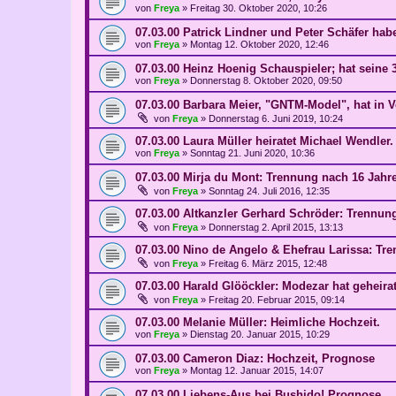
von
Freya
»
Freitag 30. Oktober 2020, 10:26
07.03.00 Patrick Lindner und Peter Schäfer habe
von
Freya
»
Montag 12. Oktober 2020, 12:46
07.03.00 Heinz Hoenig Schauspieler; hat seine 3
von
Freya
»
Donnerstag 8. Oktober 2020, 09:50
07.03.00 Barbara Meier, "GNTM-Model", hat in V
von
Freya
»
Donnerstag 6. Juni 2019, 10:24
07.03.00 Laura Müller heiratet Michael Wendler.
von
Freya
»
Sonntag 21. Juni 2020, 10:36
07.03.00 Mirja du Mont: Trennung nach 16 Jahr
von
Freya
»
Sonntag 24. Juli 2016, 12:35
07.03.00 Altkanzler Gerhard Schröder: Trennun
von
Freya
»
Donnerstag 2. April 2015, 13:13
07.03.00 Nino de Angelo & Ehefrau Larissa: Tr
von
Freya
»
Freitag 6. März 2015, 12:48
07.03.00 Harald Glööckler: Modezar hat geheirat
von
Freya
»
Freitag 20. Februar 2015, 09:14
07.03.00 Melanie Müller: Heimliche Hochzeit.
von
Freya
»
Dienstag 20. Januar 2015, 10:29
07.03.00 Cameron Diaz: Hochzeit, Prognose
von
Freya
»
Montag 12. Januar 2015, 14:07
07.03.00 Liebens-Aus bei Bushido! Prognose