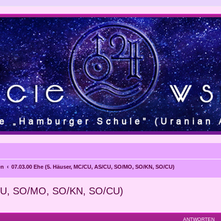
en
07.03.00 Ehe (5. Häuser, MC/CU, AS/CU, SO/MO, SO/KN, SO/CU)
/CU, SO/MO, SO/KN, SO/CU)
eiterte Suche
ANTWORTEN