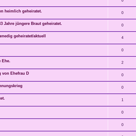
0
n heimlich geheiratet.
0
3 Jahre jüngere Braut geheiratet.
0
enedig geheiratet/aktuell
4
0
e Ehe.
2
g von Ehefrau D
0
ennungskrieg
0
et.
1
0
0