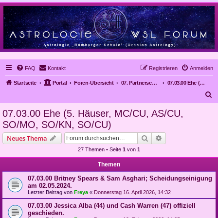
FAQ
Kontakt
Registrieren
Anmelden
Startseite
Portal
Foren-Übersicht
07. Partnerschaften
07.03.00 Ehe (5. Häuser, MC/CU, AS/CU, SO/MO, SO/KN, SO/CU)
S
u
07.03.00 Ehe (5. Häuser, MC/CU, AS/CU,
c
SO/MO, SO/KN, SO/CU)
h
Suche
Erweiterte Suche
Neues Thema
e
27 Themen • Seite
1
von
1
Themen
07.03.00 Britney Spears & Sam Asghari; Scheidungseinigung
am 02.05.2024.
Letzter Beitrag von
Freya
«
Donnerstag 16. April 2026, 14:32
07.03.00 Jessica Alba (44) und Cash Warren (47) offiziell
geschieden.