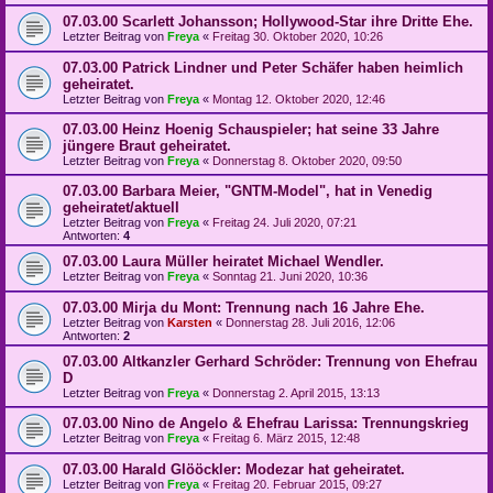
07.03.00 Scarlett Johansson; Hollywood-Star ihre Dritte Ehe.
Letzter Beitrag von
Freya
«
Freitag 30. Oktober 2020, 10:26
07.03.00 Patrick Lindner und Peter Schäfer haben heimlich
geheiratet.
Letzter Beitrag von
Freya
«
Montag 12. Oktober 2020, 12:46
07.03.00 Heinz Hoenig Schauspieler; hat seine 33 Jahre
jüngere Braut geheiratet.
Letzter Beitrag von
Freya
«
Donnerstag 8. Oktober 2020, 09:50
07.03.00 Barbara Meier, "GNTM-Model", hat in Venedig
geheiratet/aktuell
Letzter Beitrag von
Freya
«
Freitag 24. Juli 2020, 07:21
Antworten:
4
07.03.00 Laura Müller heiratet Michael Wendler.
Letzter Beitrag von
Freya
«
Sonntag 21. Juni 2020, 10:36
07.03.00 Mirja du Mont: Trennung nach 16 Jahre Ehe.
Letzter Beitrag von
Karsten
«
Donnerstag 28. Juli 2016, 12:06
Antworten:
2
07.03.00 Altkanzler Gerhard Schröder: Trennung von Ehefrau
D
Letzter Beitrag von
Freya
«
Donnerstag 2. April 2015, 13:13
07.03.00 Nino de Angelo & Ehefrau Larissa: Trennungskrieg
Letzter Beitrag von
Freya
«
Freitag 6. März 2015, 12:48
07.03.00 Harald Glööckler: Modezar hat geheiratet.
Letzter Beitrag von
Freya
«
Freitag 20. Februar 2015, 09:27