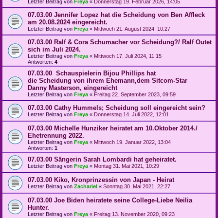
Letzter Beitrag von
Freya
«
Donnerstag 19. Februar 2026, 14:05
07.03.00 Jennifer Lopez hat die Scheidung von Ben Affleck
am 20.08.2024 eingereicht.
Letzter Beitrag von
Freya
«
Mittwoch 21. August 2024, 10:27
07.03.00 Ralf & Cora Schumacher vor Scheidung?/ Ralf Outet
sich im Juli 2024.
Letzter Beitrag von
Freya
«
Mittwoch 17. Juli 2024, 11:15
Antworten:
4
07.03.00 Schauspielerin Bijou Phillips hat
die Scheidung von ihrem Ehemann,dem Sitcom-Star
Danny Masterson, eingereicht
Letzter Beitrag von
Freya
«
Freitag 22. September 2023, 09:59
07.03.00 Cathy Hummels; Scheidung soll eingereicht sein?
Letzter Beitrag von
Freya
«
Donnerstag 14. Juli 2022, 12:01
07.03.00 Michelle Hunziker heiratet am 10.Oktober 2014./
Ehetrennung 2022.
Letzter Beitrag von
Freya
«
Mittwoch 19. Januar 2022, 13:04
Antworten:
1
07.03.00 Sängerin Sarah Lombardi hat geheiratet.
Letzter Beitrag von
Freya
«
Montag 31. Mai 2021, 10:29
07.03.00 Kiko, Kronprinzessin von Japan - Heirat
Letzter Beitrag von
Zachariel
«
Sonntag 30. Mai 2021, 22:27
07.03.00 Joe Biden heiratete seine College-Liebe Neilia
Hunter.
Letzter Beitrag von
Freya
«
Freitag 13. November 2020, 09:23