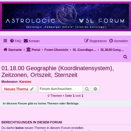
FAQ
Kontakt
Registrieren
Anmelden
Startseite
Portal
Foren-Übersicht
01. Grundlagen der Astrologie
01.18.00 Geographie (Koordinatensystem), Zeitzonen, Ortszeit, Sternzeit
S
u
01.18.00 Geographie (Koordinatensystem),
c
Zeitzonen, Ortszeit, Sternzeit
h
Moderator:
Karsten
e
Suche
Erweiterte Suche
Neues Thema
0 Themen • Seite
1
von
1
In diesem Forum gibt es keine Themen oder Beiträge.
BERECHTIGUNGEN IN DIESEM FORUM
Du darfst
keine
neuen Themen in diesem Forum erstellen.