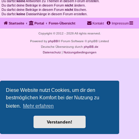
Du darfst
keine
Antworten zu Themen in diesem Forum erstellen.
Du darfst deine Beiträge in diesem Forum
nicht
ändern.
Du darfst deine Beiträge in diesem Forum
nicht
löschen.
Du darfst
keine
Dateianhänge in diesem Forum erstellen.
Startseite
Portal
Foren-Übersicht
Kontakt
Impressum
Copyright © 2012 - 2026 All rights reserved.
Powered by
phpBB
® Forum Software © phpBB Limited
Deutsche Übersetzung durch
phpBB.de
Datenschutz
|
Nutzungsbedingungen
Diese Website nutzt Cookies, um dir den
bestmöglichen Komfort bei der Nutzung zu
bieten.
Mehr erfahren
Verstanden!