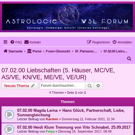
FAQ
Kontakt
Registrieren
Anmelden
Startseite
Portal
Foren-Übersicht
07. Partnerschaften
07.02.00 Liebschaften (5. Häuser, MC/VE, AS/VE, KN/VE, ME/VE, VE/UR)
S
u
07.02.00 Liebschaften (5. Häuser, MC/VE,
c
AS/VE, KN/VE, ME/VE, VE/UR)
h
Suche
Erweiterte Suche
Neues Thema
e
4 Themen • Seite
1
von
1
Themen
07.02.00 Magda Lerna + Hans Glück, Partnerschaft, Liebe,
Sonnengleichung
Letzter Beitrag von
Karsten
«
Donnerstag 11. Februar 2021, 11:34
07.02.00 Heidi Klum Trennung von Vito Schnabel, 25.09.2017
Letzter Beitrag von
Freya
«
Dienstag 26. September 2017, 08:49