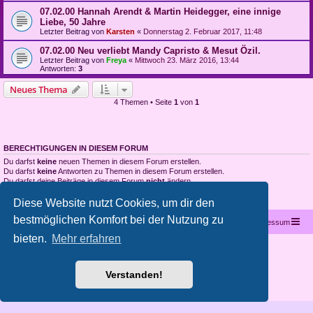
07.02.00 Hannah Arendt & Martin Heidegger, eine innige
Liebe, 50 Jahre
Letzter Beitrag von
Karsten
«
Donnerstag 2. Februar 2017, 11:48
07.02.00 Neu verliebt Mandy Capristo & Mesut Özil.
Letzter Beitrag von
Freya
«
Mittwoch 23. März 2016, 13:44
Antworten:
3
Neues Thema
4 Themen • Seite
1
von
1
BERECHTIGUNGEN IN DIESEM FORUM
Du darfst
keine
neuen Themen in diesem Forum erstellen.
Du darfst
keine
Antworten zu Themen in diesem Forum erstellen.
Du darfst deine Beiträge in diesem Forum
nicht
ändern.
Du darfst deine Beiträge in diesem Forum
nicht
löschen.
Du darfst
keine
Dateianhänge in diesem Forum erstellen.
Diese Website nutzt Cookies, um dir den
bestmöglichen Komfort bei der Nutzung zu
Startseite
Portal
Foren-Übersicht
Kontakt
Impressum
bieten.
Mehr erfahren
Copyright © 2012 - 2026 All rights reserved.
Powered by
phpBB
® Forum Software © phpBB Limited
Verstanden!
Deutsche Übersetzung durch
phpBB.de
Datenschutz
|
Nutzungsbedingungen