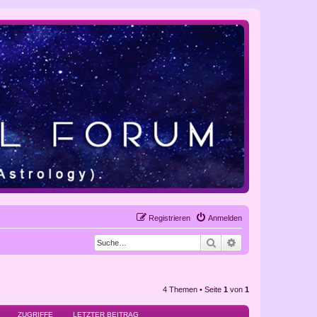
Registrieren
Anmelden
Suche
Erweiterte Suche
4 Themen • Seite
1
von
1
ZUGRIFFE
LETZTER BEITRAG