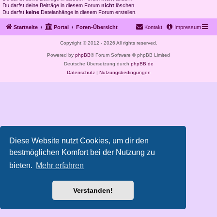
Du darfst deine Beiträge in diesem Forum
nicht
löschen.
Du darfst
keine
Dateianhänge in diesem Forum erstellen.
Startseite
Portal
Foren-Übersicht
Kontakt
Impressum
Copyright © 2012 - 2026 All rights reserved.
Powered by
phpBB
® Forum Software © phpBB Limited
Deutsche Übersetzung durch
phpBB.de
Datenschutz
|
Nutzungsbedingungen
Diese Website nutzt Cookies, um dir den
bestmöglichen Komfort bei der Nutzung zu
bieten.
Mehr erfahren
Verstanden!