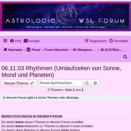
FAQ
Kontakt
Registrieren
Anmelden
Startseite
Portal
Foren-Übersicht
06. Metagnose, Prognose
06.11.03 Rhythmen (Umlaufzeiten von Sonne, Mond und Planeten)
S
u
06.11.03 Rhythmen (Umlaufzeiten von Sonne,
c
Mond und Planeten)
h
Suche
Erweiterte Suche
Neues Thema
e
0 Themen • Seite
1
von
1
In diesem Forum gibt es keine Themen oder Beiträge.
BERECHTIGUNGEN IN DIESEM FORUM
Du darfst
keine
neuen Themen in diesem Forum erstellen.
Du darfst
keine
Antworten zu Themen in diesem Forum erstellen.
Du darfst deine Beiträge in diesem Forum
nicht
ändern.