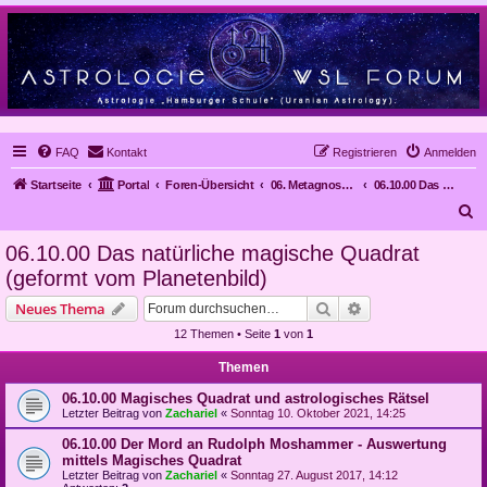
FAQ
Kontakt
Registrieren
Anmelden
Startseite
Portal
Foren-Übersicht
06. Metagnose, Prognose
06.10.00 Das natürliche magische Quadrat (geformt vom Planetenbild)
S
u
06.10.00 Das natürliche magische Quadrat
c
(geformt vom Planetenbild)
h
Suche
Erweiterte Suche
Neues Thema
e
12 Themen • Seite
1
von
1
Themen
06.10.00 Magisches Quadrat und astrologisches Rätsel
Letzter Beitrag von
Zachariel
«
Sonntag 10. Oktober 2021, 14:25
06.10.00 Der Mord an Rudolph Moshammer - Auswertung
mittels Magisches Quadrat
Letzter Beitrag von
Zachariel
«
Sonntag 27. August 2017, 14:12