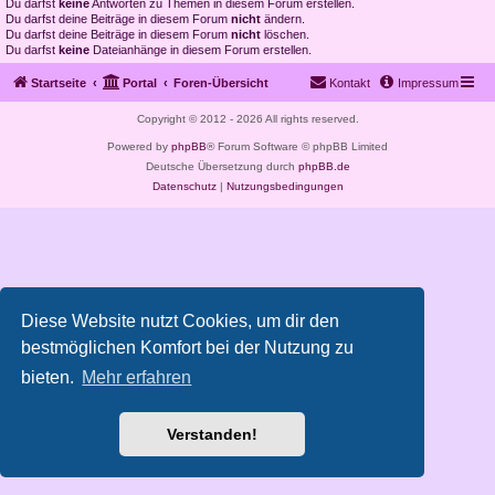
Du darfst
keine
Antworten zu Themen in diesem Forum erstellen.
Du darfst deine Beiträge in diesem Forum
nicht
ändern.
Du darfst deine Beiträge in diesem Forum
nicht
löschen.
Du darfst
keine
Dateianhänge in diesem Forum erstellen.
Startseite
Portal
Foren-Übersicht
Kontakt
Impressum
Copyright © 2012 - 2026 All rights reserved.
Powered by
phpBB
® Forum Software © phpBB Limited
Deutsche Übersetzung durch
phpBB.de
Datenschutz
|
Nutzungsbedingungen
Diese Website nutzt Cookies, um dir den
bestmöglichen Komfort bei der Nutzung zu
bieten.
Mehr erfahren
Verstanden!