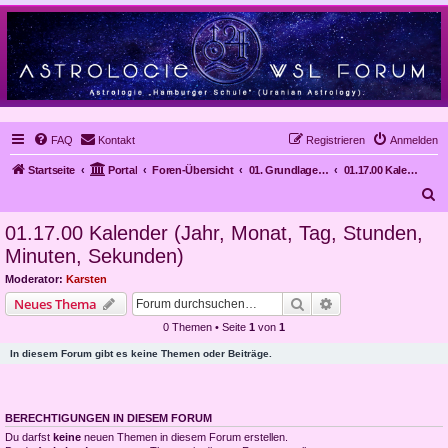
FAQ
Kontakt
Registrieren
Anmelden
Startseite
Portal
Foren-Übersicht
01. Grundlagen der Astrologie
01.17.00 Kalender (Jahr, Monat, Tag, Stunden, Minuten, Sekunden)
S
u
01.17.00 Kalender (Jahr, Monat, Tag, Stunden,
c
Minuten, Sekunden)
h
Moderator:
Karsten
e
Suche
Erweiterte Suche
Neues Thema
0 Themen • Seite
1
von
1
In diesem Forum gibt es keine Themen oder Beiträge.
BERECHTIGUNGEN IN DIESEM FORUM
Du darfst
keine
neuen Themen in diesem Forum erstellen.