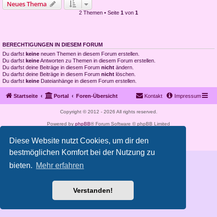
Neues Thema
2 Themen • Seite
1
von
1
BERECHTIGUNGEN IN DIESEM FORUM
Du darfst
keine
neuen Themen in diesem Forum erstellen.
Du darfst
keine
Antworten zu Themen in diesem Forum erstellen.
Du darfst deine Beiträge in diesem Forum
nicht
ändern.
Du darfst deine Beiträge in diesem Forum
nicht
löschen.
Du darfst
keine
Dateianhänge in diesem Forum erstellen.
Startseite
Portal
Foren-Übersicht
Kontakt
Impressum
Copyright © 2012 - 2026 All rights reserved.
Powered by
phpBB
® Forum Software © phpBB Limited
Deutsche Übersetzung durch
phpBB.de
Diese Website nutzt Cookies, um dir den
Datenschutz
|
Nutzungsbedingungen
bestmöglichen Komfort bei der Nutzung zu
bieten.
Mehr erfahren
Verstanden!