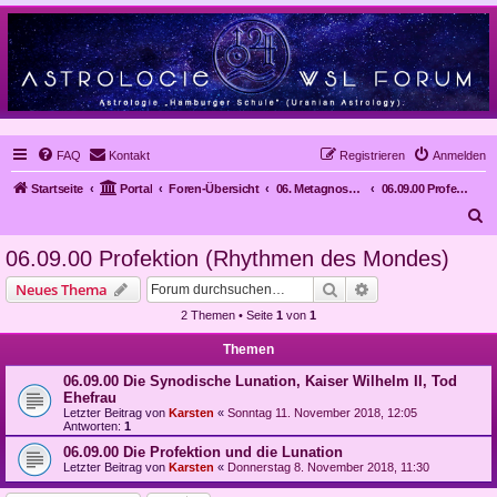
FAQ
Kontakt
Registrieren
Anmelden
Startseite
Portal
Foren-Übersicht
06. Metagnose, Prognose
06.09.00 Profektion (Rhythmen des Mondes)
S
u
06.09.00 Profektion (Rhythmen des Mondes)
c
Suche
Erweiterte Suche
Neues Thema
h
2 Themen • Seite
1
von
1
e
Themen
06.09.00 Die Synodische Lunation, Kaiser Wilhelm II, Tod
Ehefrau
Letzter Beitrag von
Karsten
«
Sonntag 11. November 2018, 12:05
Antworten:
1
06.09.00 Die Profektion und die Lunation
Letzter Beitrag von
Karsten
«
Donnerstag 8. November 2018, 11:30