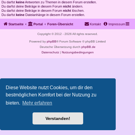
Du darfst
keine
Antworten zu Themen in diesem Forum erstellen.
Du darfst deine Beiträge in diesem Forum
nicht
ändern.
Du darfst deine Beiträge in diesem Forum
nicht
löschen.
Du darfst
keine
Dateianhänge in diesem Forum erstellen.
Startseite
Portal
Foren-Übersicht
Kontakt
Impressum
Copyright © 2012 - 2026 All rights reserved.
Powered by
phpBB
® Forum Software © phpBB Limited
Deutsche Übersetzung durch
phpBB.de
Datenschutz
|
Nutzungsbedingungen
Diese Website nutzt Cookies, um dir den
bestmöglichen Komfort bei der Nutzung zu
bieten.
Mehr erfahren
Verstanden!