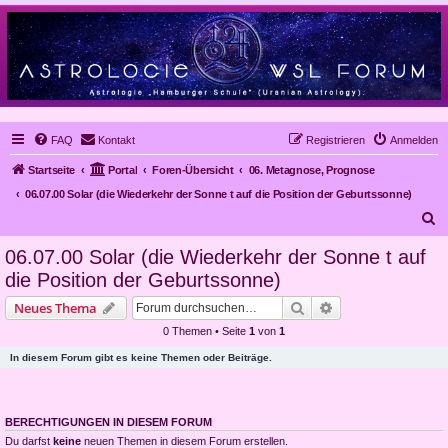
FAQ
Kontakt
Registrieren
Anmelden
Startseite
Portal
Foren-Übersicht
06. Metagnose, Prognose
06.07.00 Solar (die Wiederkehr der Sonne t auf die Position der Geburtssonne)
S
u
06.07.00 Solar (die Wiederkehr der Sonne t auf
c
die Position der Geburtssonne)
h
Suche
Erweiterte Suche
Neues Thema
e
0 Themen • Seite
1
von
1
In diesem Forum gibt es keine Themen oder Beiträge.
BERECHTIGUNGEN IN DIESEM FORUM
Du darfst
keine
neuen Themen in diesem Forum erstellen.