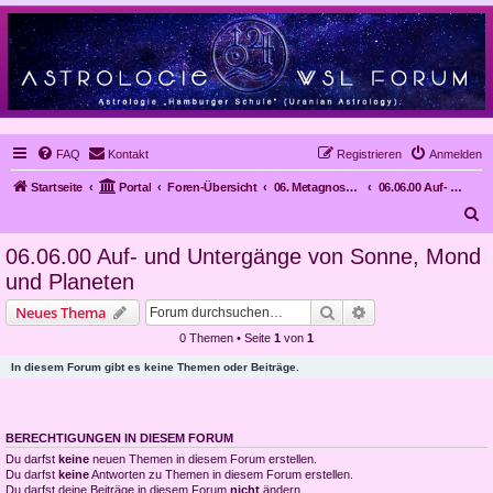
FAQ
Kontakt
Registrieren
Anmelden
Startseite
Portal
Foren-Übersicht
06. Metagnose, Prognose
06.06.00 Auf- und Untergänge von Sonne, Mond und Planeten
S
u
06.06.00 Auf- und Untergänge von Sonne, Mond
c
und Planeten
h
Suche
Erweiterte Suche
Neues Thema
e
0 Themen • Seite
1
von
1
In diesem Forum gibt es keine Themen oder Beiträge.
BERECHTIGUNGEN IN DIESEM FORUM
Du darfst
keine
neuen Themen in diesem Forum erstellen.
Du darfst
keine
Antworten zu Themen in diesem Forum erstellen.
Du darfst deine Beiträge in diesem Forum
nicht
ändern.