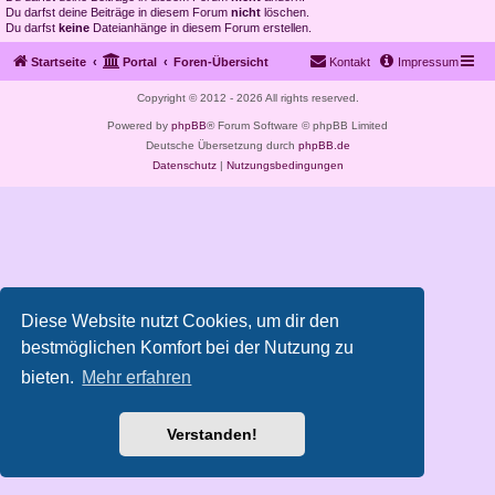
Du darfst deine Beiträge in diesem Forum
nicht
löschen.
Du darfst
keine
Dateianhänge in diesem Forum erstellen.
Startseite
Portal
Foren-Übersicht
Kontakt
Impressum
Copyright © 2012 - 2026 All rights reserved.
Powered by
phpBB
® Forum Software © phpBB Limited
Deutsche Übersetzung durch
phpBB.de
Datenschutz
|
Nutzungsbedingungen
Diese Website nutzt Cookies, um dir den
bestmöglichen Komfort bei der Nutzung zu
bieten.
Mehr erfahren
Verstanden!