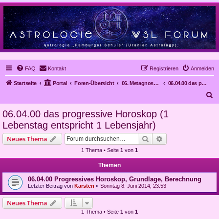
FAQ
Kontakt
Registrieren
Anmelden
Startseite
Portal
Foren-Übersicht
06. Metagnose, Prognose
06.04.00 das progressive Horoskop (1 Lebenstag entspricht 1 Lebensjahr)
S
u
06.04.00 das progressive Horoskop (1
c
Lebenstag entspricht 1 Lebensjahr)
h
Suche
Erweiterte Suche
Neues Thema
e
1 Thema • Seite
1
von
1
Themen
06.04.00 Progressives Horoskop, Grundlage, Berechnung
Letzter Beitrag von
Karsten
«
Sonntag 8. Juni 2014, 23:53
Neues Thema
1 Thema • Seite
1
von
1