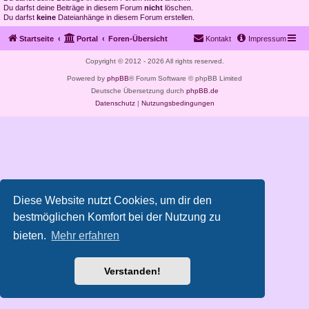
Du darfst deine Beiträge in diesem Forum
nicht
löschen.
Du darfst
keine
Dateianhänge in diesem Forum erstellen.
Startseite
Portal
Foren-Übersicht
Kontakt
Impressum
Copyright © 2012 - 2026 All rights reserved.
Powered by
phpBB
® Forum Software © phpBB Limited
Deutsche Übersetzung durch
phpBB.de
Datenschutz
|
Nutzungsbedingungen
Diese Website nutzt Cookies, um dir den
bestmöglichen Komfort bei der Nutzung zu
bieten.
Mehr erfahren
Verstanden!