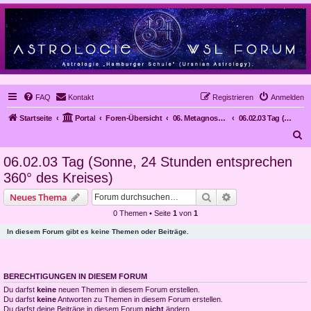
FAQ
Kontakt
Registrieren
Anmelden
Startseite
Portal
Foren-Übersicht
06. Metagnose, Prognose
06.02.03 Tag (Sonne, 24 Stunden entsprechen 360° des Kreises)
S
u
06.02.03 Tag (Sonne, 24 Stunden entsprechen
c
360° des Kreises)
h
Suche
Erweiterte Suche
Neues Thema
e
0 Themen • Seite
1
von
1
In diesem Forum gibt es keine Themen oder Beiträge.
BERECHTIGUNGEN IN DIESEM FORUM
Du darfst
keine
neuen Themen in diesem Forum erstellen.
Du darfst
keine
Antworten zu Themen in diesem Forum erstellen.
Du darfst deine Beiträge in diesem Forum
nicht
ändern.